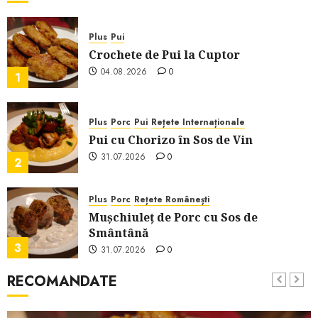
Plus
Pui
Crochete de Pui la Cuptor
04.08.2026
0
1
Plus
Porc
Pui
Rețete Internaționale
Pui cu Chorizo în Sos de Vin
31.07.2026
0
2
Plus
Porc
Rețete Românești
Mușchiuleț de Porc cu Sos de
Smântână
3
31.07.2026
0
RECOMANDATE
Brânză
Gustări
Plus
Rețete Românești
Pepene cu Brânză Feta