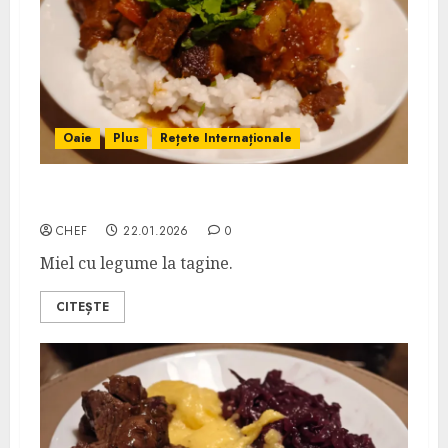
Oaie
Plus
Rețete Internaționale
Tagine de Miel
CHEF
22.01.2026
0
Miel cu legume la tagine.
CITEȘTE