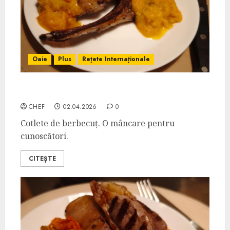
Oaie
Plus
Rețete Internaționale
Cotlete de Berbecuț la Cuptor
CHEF
02.04.2026
0
Cotlete de berbecuț. O mâncare pentru
cunoscători.
CITEȘTE