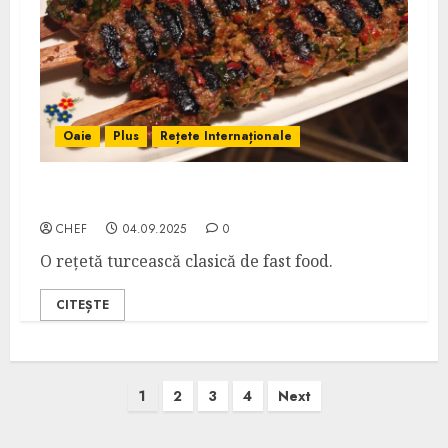
Oaie
Plus
Rețete Internaționale
Adana Kebap
CHEF
04.09.2025
0
O rețetă turcească clasică de fast food.
CITEȘTE
Posts
1
2
3
4
Next
pagination