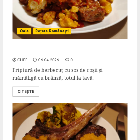
Oaie
Rețete Românești
Berbecuț cu Mămăligă la Cuptor
CHEF
06.04.2026
0
Friptură de berbecuț cu sos de roșii și
mămăligă cu brânză, totul la tavă.
CITEȘTE