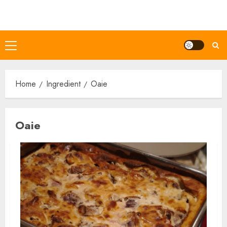
Skip
to
content
Primary
Menu
Home
Ingredient
Oaie
Oaie