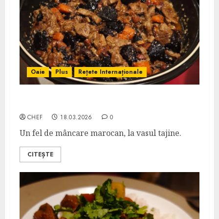
Oaie
Plus
Rețete Internaționale
Tajine de Miel cu Prune Uscate
CHEF
18.03.2026
0
Un fel de mâncare marocan, la vasul tajine.
CITEȘTE