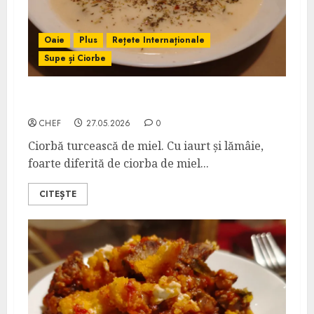
Oaie
Plus
Rețete Internaționale
Supe și Ciorbe
Düğün Çorbası
CHEF
27.05.2026
0
Ciorbă turcească de miel. Cu iaurt și lămâie,
foarte diferită de ciorba de miel...
CITEȘTE