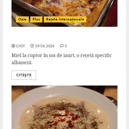
Oaie
Plus
Rețete Internaționale
Tavë Kosi
CHEF
09.06.2026
0
Miel la cuptor în sos de iaurt, o rețetă specific
albaneză.
CITEȘTE