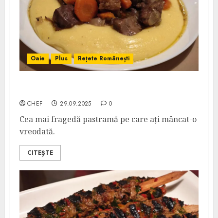
Oaie
Plus
Rețete Românești
Pastramă de Oaie în Vin
CHEF
29.09.2025
0
Cea mai fragedă pastramă pe care ați mâncat-o
vreodată.
CITEȘTE