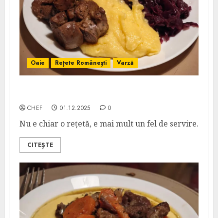
Oaie
Rețete Românești
Varză
Mușchiuleț de Berbecuț cu Varză Roșie
CHEF
01.12.2025
0
Nu e chiar o rețetă, e mai mult un fel de servire.
CITEȘTE