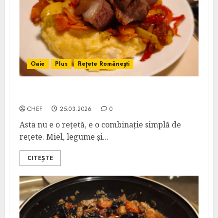
Oaie
Plus
Rețete Românești
Vrăbioară de Miel cu Legume
CHEF
25.03.2026
0
Asta nu e o rețetă, e o combinație simplă de
rețete. Miel, legume și...
CITEȘTE