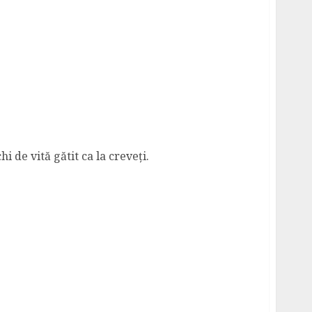
ă și Varză
 de vită gătit ca la creveți.