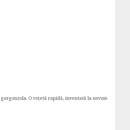
to e Gorgonzola
i gorgonzola. O rețetă rapidă, inventată la nevoie.