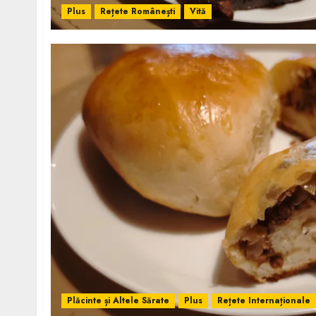
Plus
Rețete Românești
Vită
Plăcinte și Altele Sărate
Plus
Rețete Internaționale