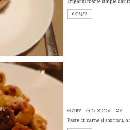
Frigărui foarte simple dar fo
CITEȘTE
Slumgullion
CHEF
24.07.2026
0
Paste cu carne și sos roșu, o