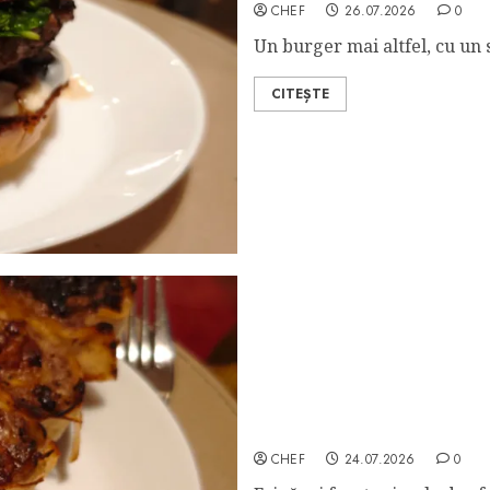
CHEF
26.07.2026
0
Un burger mai altfel, cu un s
CITEȘTE
Frigărui de Vită în Lipie
CHEF
24.07.2026
0