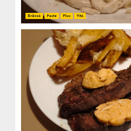
Brânză
Paste
Plus
Vită