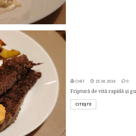
Vrăbioară la Grătar
CHEF
25.06.2026
0
Friptură de vită rapidă și g
CITEȘTE