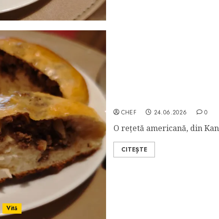
Bierocks
CHEF
24.06.2026
0
O rețetă americană, din Kan
CITEȘTE
Vită