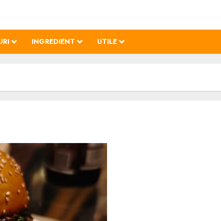
URI
INGREDIENT
UTILE
Burger cu Cremă de Brânz