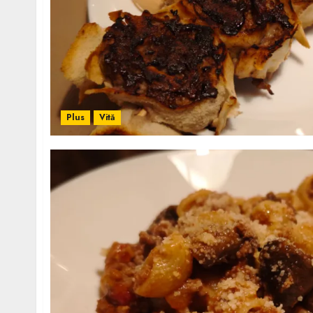
Plus
Vită