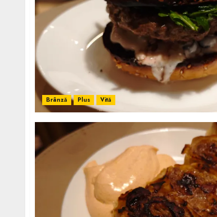
Brânză
Plus
Vită