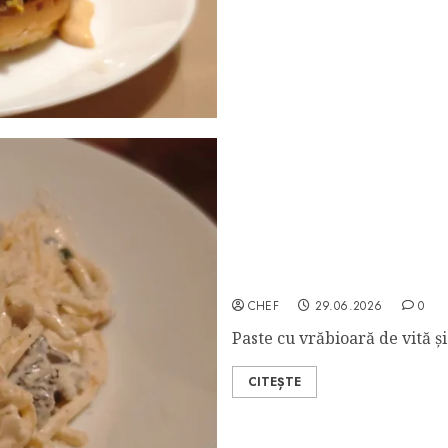
Spaghetti con Controfilet
CHEF
29.06.2026
0
Paste cu vrăbioară de vită ș
CITEȘTE