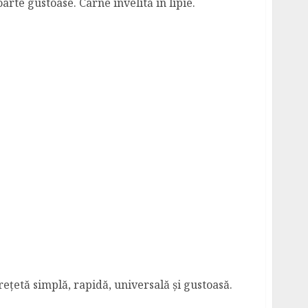
arte gustoase. Carne învelită în lipie.
 rețetă simplă, rapidă, universală și gustoasă.