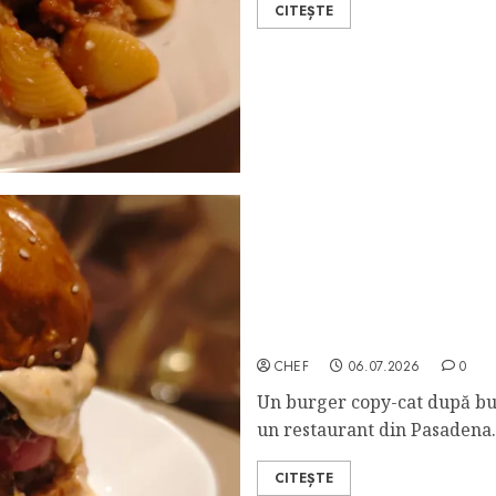
CITEȘTE
In-n-out Double Double B
CHEF
06.07.2026
0
Un burger copy-cat după bu
un restaurant din Pasadena.
CITEȘTE