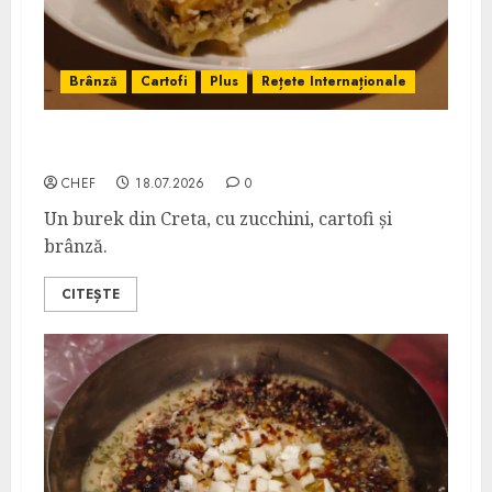
Brânză
Cartofi
Plus
Rețete Internaționale
Chaniotiko Boureki
CHEF
18.07.2026
0
Un burek din Creta, cu zucchini, cartofi și
brânză.
CITEȘTE