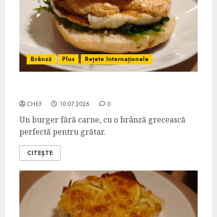
Brânză
Plus
Rețete Internaționale
Talagani Burger
CHEF
10.07.2026
0
Un burger fără carne, cu o brânză grecească
perfectă pentru grătar.
CITEȘTE