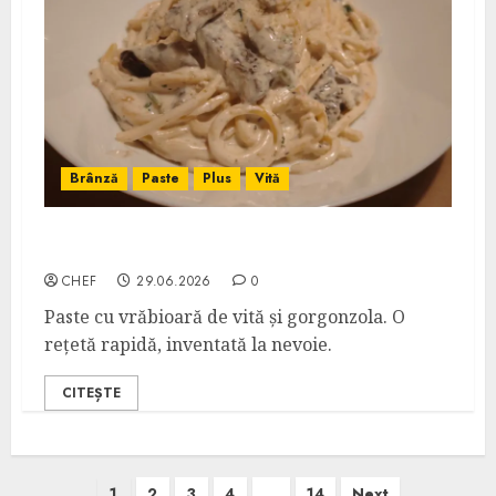
Brânză
Paste
Plus
Vită
Spaghetti con Controfiletto e Gorgonzola
CHEF
29.06.2026
0
Paste cu vrăbioară de vită și gorgonzola. O
rețetă rapidă, inventată la nevoie.
CITEȘTE
Posts
1
2
3
4
…
14
Next