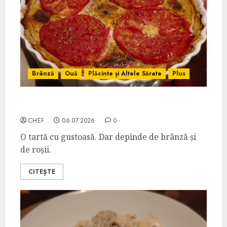
Brânză
Ouă
Plăcinte și Altele Sărate
Plus
Tartă cu Brânză, Roșii și Praz
CHEF
06.07.2026
0
O tartă cu gustoasă. Dar depinde de brânză și
de roșii.
CITEȘTE