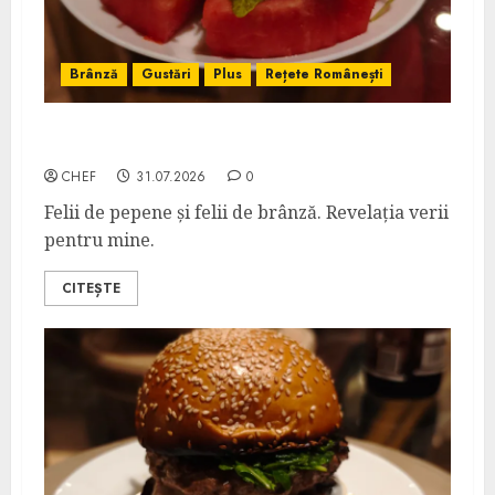
Brânză
Gustări
Plus
Rețete Românești
Pepene cu Brânză Feta
CHEF
31.07.2026
0
Felii de pepene și felii de brânză. Revelația verii
pentru mine.
CITEȘTE