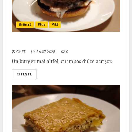
Brânză
Plus
Vită
Burger cu Cremă de Brânză și Afine
CHEF
26.07.2026
0
Un burger mai altfel, cu un sos dulce acrișor.
CITEȘTE