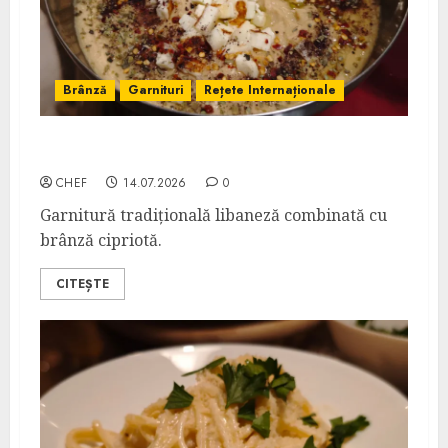
Brânză
Garnituri
Rețete Internaționale
Humus cu Haloumi
CHEF
14.07.2026
0
Garnitură tradițională libaneză combinată cu
brânză cipriotă.
CITEȘTE