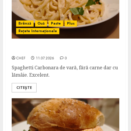
Brânză
Ouă
Paste
Plus
Rețete Internaționale
Avgolemono Carbonara Spaghetti
CHEF
11.07.2026
0
Spaghetti Carbonara de vară, fără carne dar cu
lămâie. Excelent.
CITEȘTE