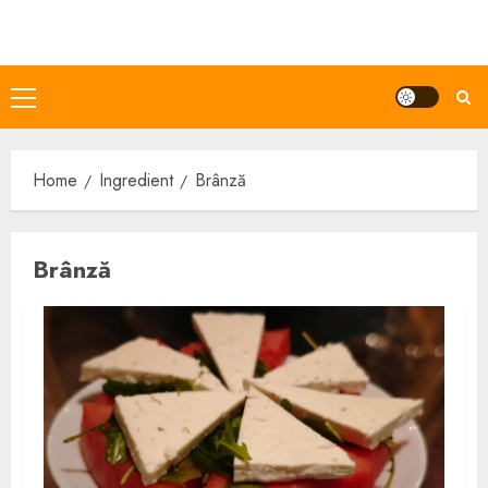
Skip
to
content
Primary
Menu
Home
Ingredient
Brânză
Brânză