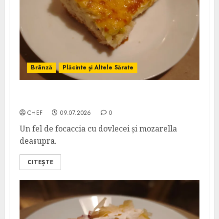
Brânză
Plăcinte și Altele Sărate
Dovlecei cu Mozarella
CHEF
09.07.2026
0
Un fel de focaccia cu dovlecei și mozarella
deasupra.
CITEȘTE