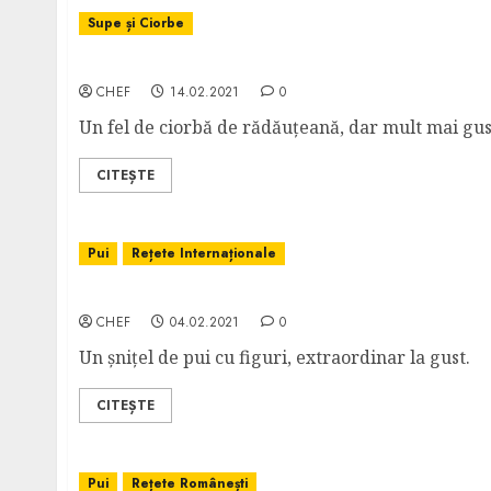
Supe și Ciorbe
Ciorbă cu Inimi de Pui
CHEF
14.02.2021
0
Un fel de ciorbă de rădăuțeană, dar mult mai gus
CITEȘTE
Pui
Rețete Internaționale
Pui a la Kiev
CHEF
04.02.2021
0
Un șnițel de pui cu figuri, extraordinar la gust.
CITEȘTE
Pui
Rețete Românești