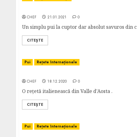
Pui cu Legume la Cuptor
CHEF
21.01.2021
0
Un simplu pui la cuptor dar absolut savuros din c
CITEȘTE
Pui
Rețete Internaționale
Pui Valdostana
CHEF
18.12.2020
0
O rețetă italienească din Valle d'Aosta .
CITEȘTE
Pui
Rețete Internaționale