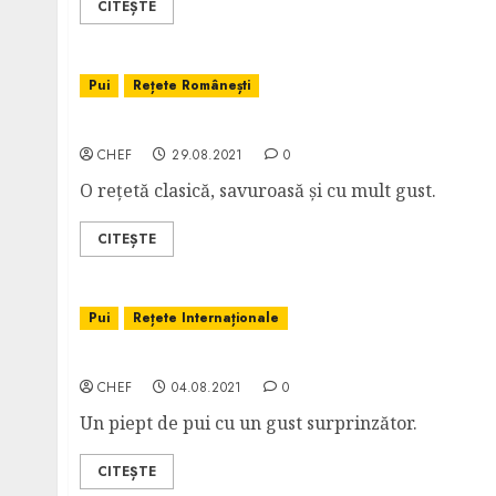
CITEȘTE
Pui
Rețete Românești
Saramură de Pui
CHEF
29.08.2021
0
O rețetă clasică, savuroasă și cu mult gust.
CITEȘTE
Pui
Rețete Internaționale
Pui în Oțet Balsamic
CHEF
04.08.2021
0
Un piept de pui cu un gust surprinzător.
CITEȘTE