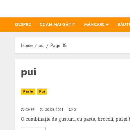
Skip
to
content
DESPRE
CE AM MAI GĂTIT
MÂNCARE
BĂUT
Home
pui
Page 18
pui
Paste
Pui
Pui Alfredo la Cuptor
CHEF
30.08.2021
0
O combinație de gusturi, cu paste, brocoli, pui și