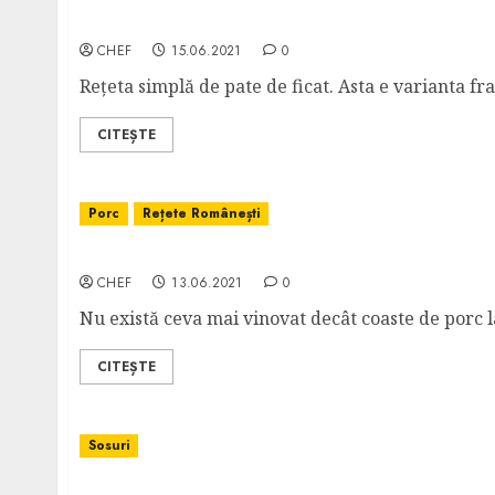
Pate de Ficat – Varianta Franțuzească
CHEF
15.06.2021
0
Rețeta simplă de pate de ficat. Asta e varianta fra
CITEȘTE
Porc
Rețete Românești
Coaste de Porc la Cuptor
CHEF
13.06.2021
0
Nu există ceva mai vinovat decât coaste de porc la
CITEȘTE
Sosuri
Sos de Smântână pentru Fructe de Mare