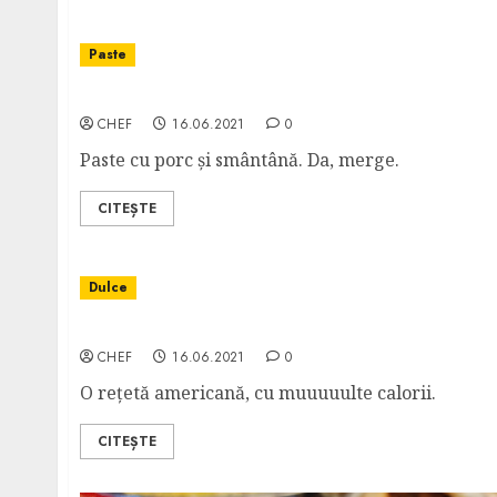
Paste
Fusilli alla Salsiccia e Panna
CHEF
16.06.2021
0
Paste cu porc și smântână. Da, merge.
CITEȘTE
Dulce
Whipping Cream Cake – Prăjitură de Frișcă
CHEF
16.06.2021
0
O rețetă americană, cu muuuuulte calorii.
CITEȘTE