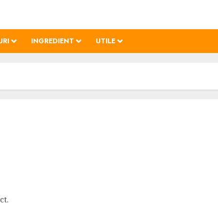
URI
INGREDIENT
UTILE
 Măsline
ct.