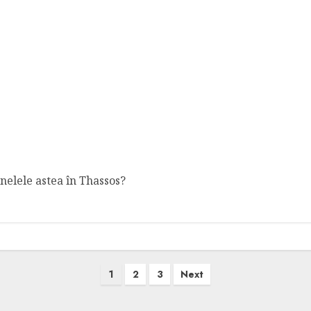
inelele astea în Thassos?
1
2
3
Next