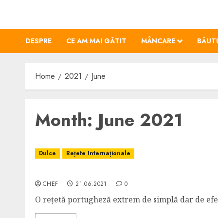
Skip
to
content
DESPRE
CE AM MAI GĂTIT
MÂNCARE
BĂUT
Home
2021
June
Month:
June 2021
Dulce
Rețete Internaționale
Prăjitură Portugheză cu Portocale și Ulei de
CHEF
21.06.2021
0
O rețetă portugheză extrem de simplă dar de efe