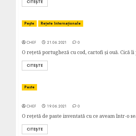
CITEȘTE
Pește
Rețete Internaționale
Bacalhau à Brás
CHEF
21.06.2021
0
O rețetă portugheză cu cod, cartofi și ouă. Cică îi 
CITEȘTE
Paste
Pene cu Iaurt și Morcovi
CHEF
19.06.2021
0
O rețetă de paste inventată cu ce aveam într-o sea
CITEȘTE