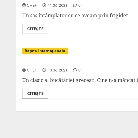
CHEF
11.06.2021
0
Un sos întâmplător cu ce aveam prin frigider.
CITEȘTE
Rețete Internaționale
Kalamaria Tiganita – Inele de Calamari Pane
CHEF
10.06.2021
0
Un clasic al bucătăriei grecești. Cine n-a mâncat 
CITEȘTE
Posts
pagination