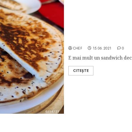
Quesadilla
CHEF
15.06.2021
0
E mai mult un sandwich decât
CITEȘTE