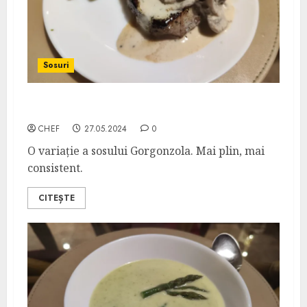
Sosuri
Sos Gorgonzola cu Ciuperci
CHEF
27.05.2024
0
O variație a sosului Gorgonzola. Mai plin, mai
consistent.
CITEȘTE