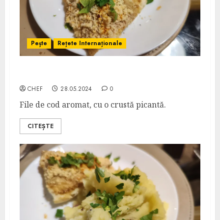
Pește
Rețete Internaționale
Cod la Cuptor în Crustă de Pesmet
CHEF
28.05.2024
0
File de cod aromat, cu o crustă picantă.
CITEȘTE