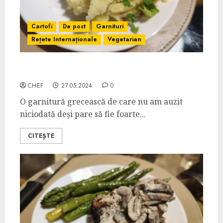
Cartofi
De post
Garnituri
Rețete Internaționale
Vegetarian
Skordalia cu Cartofi
CHEF
27.05.2024
0
O garnitură grecească de care nu am auzit
niciodată deși pare să fie foarte...
CITEȘTE