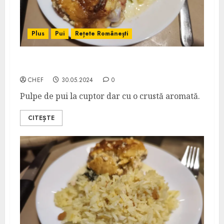
Plus
Pui
Rețete Românești
Pui Prietenos
CHEF
30.05.2024
0
Pulpe de pui la cuptor dar cu o crustă aromată.
CITEȘTE