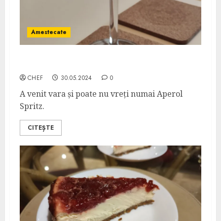
Amestecate
Limoncello Spritz
CHEF
30.05.2024
0
A venit vara și poate nu vreți numai Aperol
Spritz.
CITEȘTE