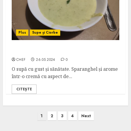
Plus
Supe și Ciorbe
Supă Cremă de Sparanghel
CHEF
26.05.2024
0
O supă cu gust și sănătate. Sparanghel și arome
într-o cremă cu aspect de...
CITEȘTE
Posts
1
2
3
4
Next
pagination