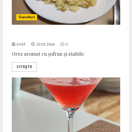
Garnituri
Orez cu Stafide și Șofran
CHEF
30.05.2024
0
Orez aromat cu șofran și stafide.
CITEȘTE