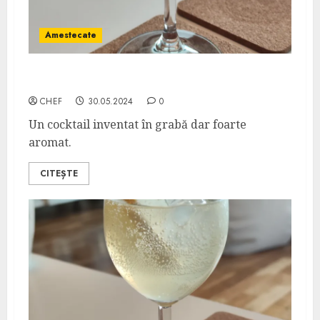
Amestecate
Campbuca
CHEF
30.05.2024
0
Un cocktail inventat în grabă dar foarte
aromat.
CITEȘTE