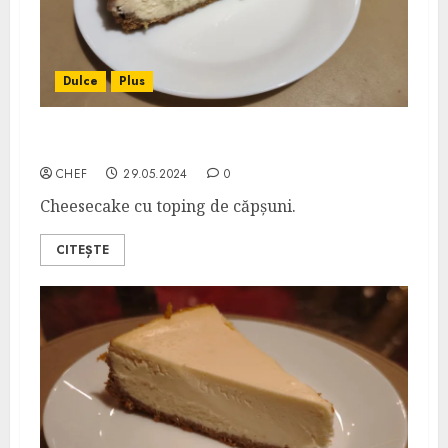
Dulce
Plus
Cheesecake cu Căpșuni
CHEF
29.05.2024
0
Cheesecake cu toping de căpșuni.
CITEȘTE