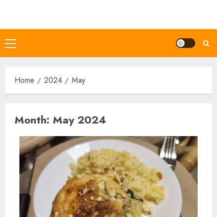
Skip
to
content
Primary
Menu
Home
2024
May
Month:
May 2024