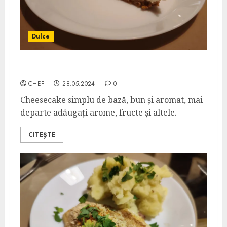
Dulce
Cheesecake
CHEF
28.05.2024
0
Cheesecake simplu de bază, bun și aromat, mai
departe adăugați arome, fructe și altele.
CITEȘTE