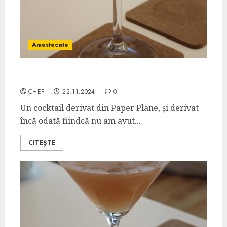
Amestecate
Jetport
CHEF
22.11.2024
0
Un cocktail derivat din Paper Plane, și derivat
încă odată fiindcă nu am avut...
CITEȘTE