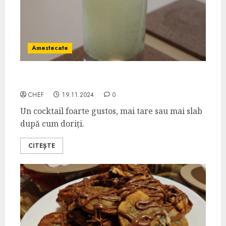
Amestecate
Fort Tilden Cooler
CHEF
19.11.2024
0
Un cocktail foarte gustos, mai tare sau mai slab
după cum doriți.
CITEȘTE