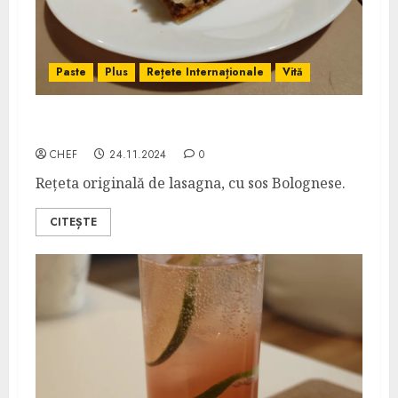
Paste
Plus
Rețete Internaționale
Vită
Lasagna Bolognese
CHEF
24.11.2024
0
Rețeta originală de lasagna, cu sos Bolognese.
CITEȘTE