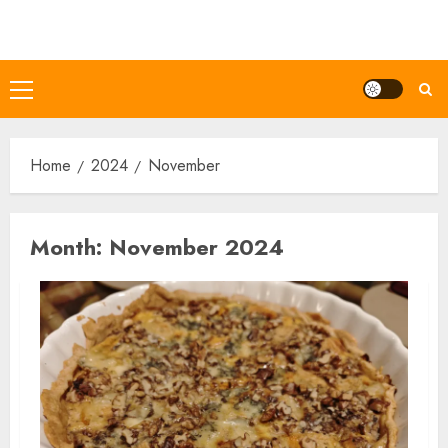
Skip
to
content
Primary
Menu
Home
2024
November
Month:
November 2024