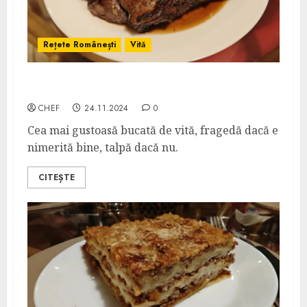
Rețete Românești
Vită
Vrăbioară de Vită Marinată
CHEF
24.11.2024
0
Cea mai gustoasă bucată de vită, fragedă dacă e
nimerită bine, talpă dacă nu.
CITEȘTE