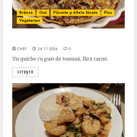
Brânză
Ouă
Plăcinte și Altele Sărate
Plus
Vegetarian
Quiche cu Dovleac și Gorgonzola
CHEF
26.11.2024
0
Un quiche cu gust de toamnă, fără carne.
CITEȘTE