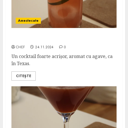
Amestecate
Yellowstone Cowboy Hat
CHEF
24.11.2024
0
Un cocktail foarte acrișor, aromat cu agave, ca
în Texas.
CITEȘTE