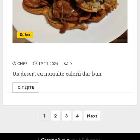
Dulce
Oreo Prăjiți
CHEF
19.11.2024
0
Un desert cu muuulte calorii dar bun.
CITEȘTE
Posts
1
2
3
4
Next
pagination