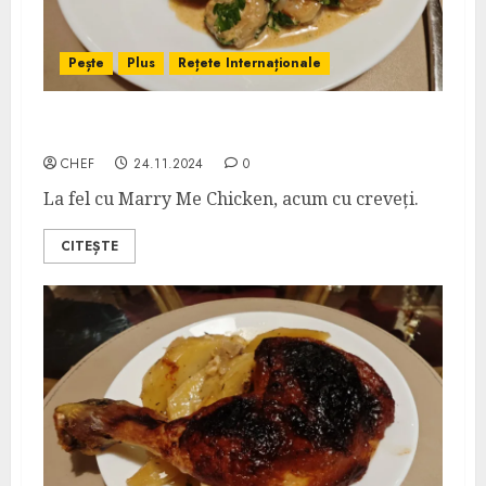
Pește
Plus
Rețete Internaționale
Marry Me Shrimps
CHEF
24.11.2024
0
La fel cu Marry Me Chicken, acum cu creveți.
CITEȘTE