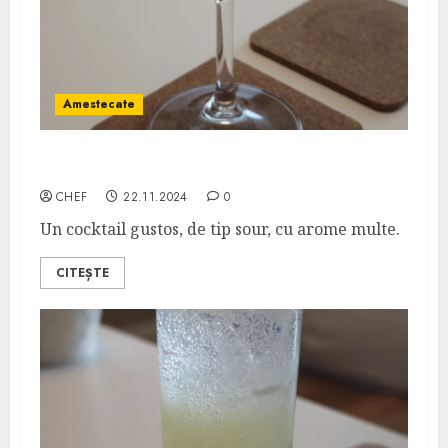
Amestecate
Brown Derby
CHEF
22.11.2024
0
Un cocktail gustos, de tip sour, cu arome multe.
CITEȘTE