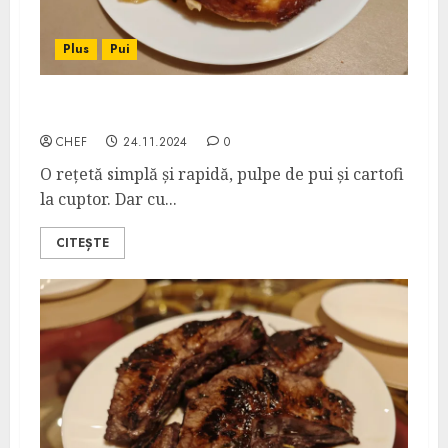
Plus
Pui
Pulpe de Pui cu Sos de Muștar și Miere
CHEF
24.11.2024
0
O rețetă simplă și rapidă, pulpe de pui și cartofi
la cuptor. Dar cu...
CITEȘTE