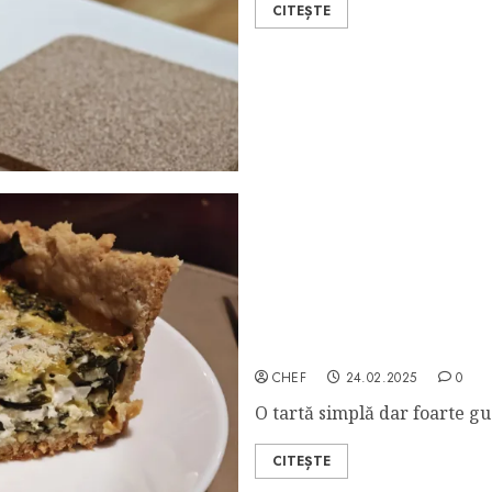
CITEȘTE
Tartă cu Cașcaval și Span
CHEF
24.02.2025
0
O tartă simplă dar foarte gu
CITEȘTE