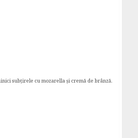
zarella
âinici subțirele cu mozarella și cremă de brânză.