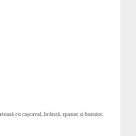
ac
stoasă cu cașcaval, brânză, spanac și busuioc.