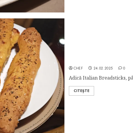
Batoane Italienești cu Mo
CHEF
24.02.2025
0
Adică Italian Breadsticks, p
CITEȘTE