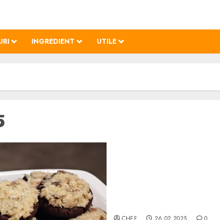
URI
INGREDIENT
UTILE
5
Biscuiți Germani cu Cioco
CHEF
26.02.2025
0