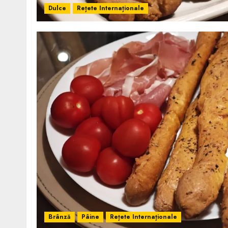
Dulce
Rețete Internaționale
Brânză
Pâine
Rețete Internaționale