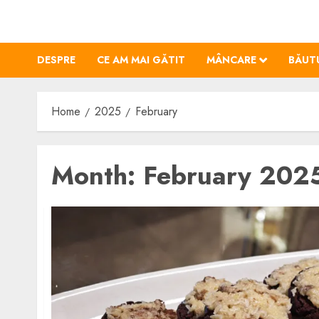
Skip
to
content
DESPRE
CE AM MAI GĂTIT
MÂNCARE
BĂUT
Home
2025
February
Month:
February 202