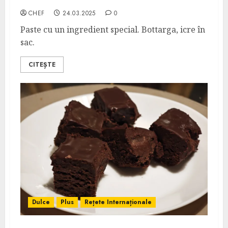
Spaghetti alla Bottarga
CHEF
24.03.2025
0
Paste cu un ingredient special. Bottarga, icre în
sac.
CITEȘTE
Dulce
Plus
Rețete Internaționale