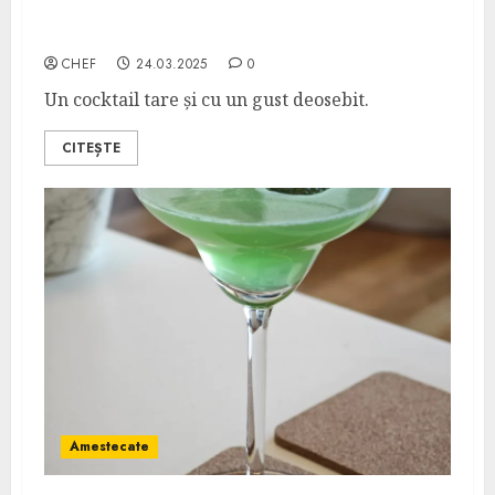
100 Year Old Cigar
CHEF
24.03.2025
0
Un cocktail tare și cu un gust deosebit.
CITEȘTE
Amestecate