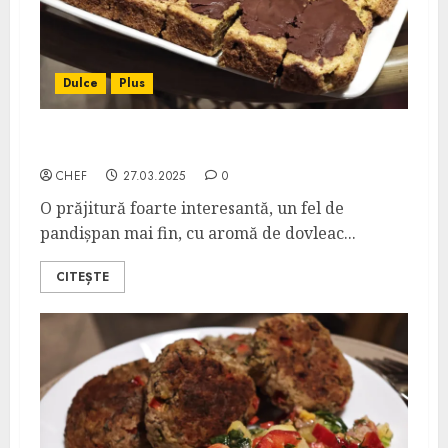
Dulce
Plus
Prăjitură cu Dovleac și Ciocolată
CHEF
27.03.2025
0
O prăjitură foarte interesantă, un fel de
pandișpan mai fin, cu aromă de dovleac...
CITEȘTE