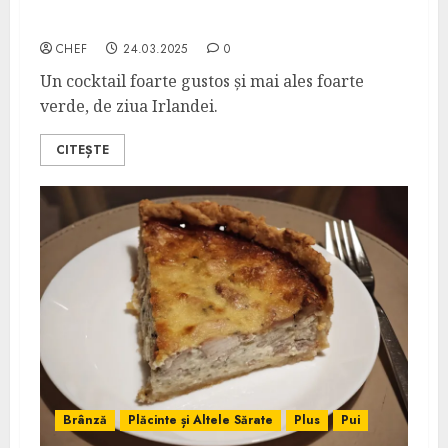
St Patrick Cocktail
CHEF
24.03.2025
0
Un cocktail foarte gustos și mai ales foarte
verde, de ziua Irlandei.
CITEȘTE
Brânză
Plăcinte și Altele Sărate
Plus
Pui