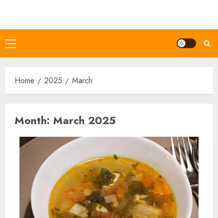
Skip
to
content
Primary
Menu
Home
2025
March
Month:
March 2025