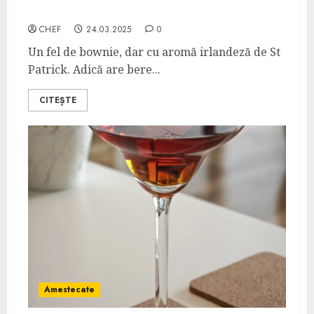
Brownie cu Baileys
CHEF
24.03.2025
0
Un fel de bownie, dar cu aromă irlandeză de St
Patrick. Adică are bere...
CITEȘTE
Amestecate