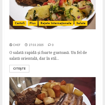
Cartofi
Plus
Rețete Internaționale
Salate
Salată de Cartofi, Țelină și Bottarga
CHEF
27.03.2025
0
O salată rapidă și foarte gustoasă. Un fel de
salată orientală, dar în stil...
CITEȘTE