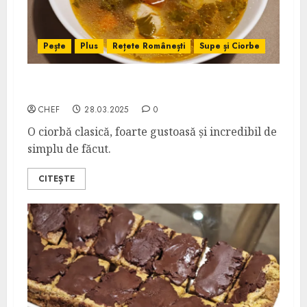
Pește
Plus
Rețete Românești
Supe și Ciorbe
Borș de Pește
CHEF
28.03.2025
0
O ciorbă clasică, foarte gustoasă și incredibil de
simplu de făcut.
CITEȘTE