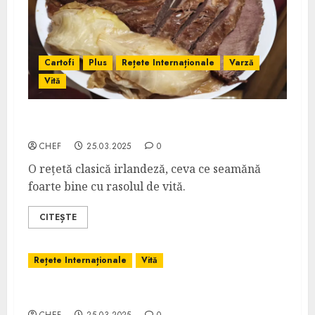
Cartofi
Plus
Rețete Internaționale
Varză
Vită
Irish Corned Beef with Cabbage
CHEF
25.03.2025
0
O rețetă clasică irlandeză, ceva ce seamănă
foarte bine cu rasolul de vită.
CITEȘTE
Rețete Internaționale
Vită
Corned Beef