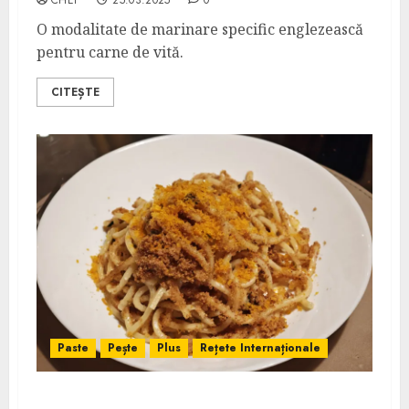
CHEF
25.03.2025
0
O modalitate de marinare specific englezească
pentru carne de vită.
CITEȘTE
Paste
Pește
Plus
Rețete Internaționale