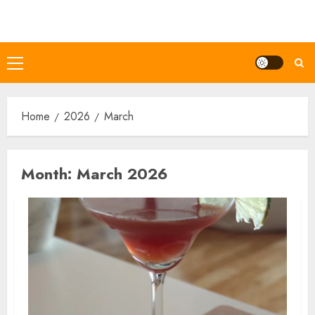
Skip
to
content
Primary
Menu
Home
2026
March
Month:
March 2026