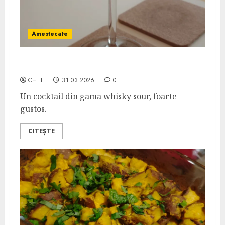
Amestecate
Wild Eyed Rose
CHEF
31.03.2026
0
Un cocktail din gama whisky sour, foarte
gustos.
CITEȘTE