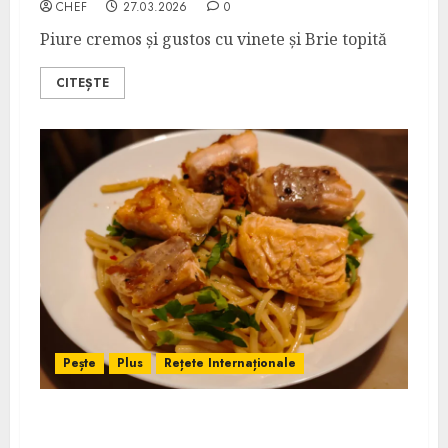
CHEF
27.03.2026
0
Piure cremos și gustos cu vinete și Brie topită
CITEȘTE
Pește
Plus
Rețete Internaționale
Somon Scampi