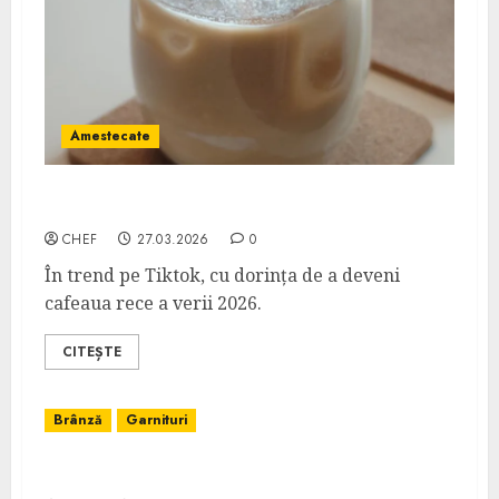
Amestecate
Iaurt Espresso
CHEF
27.03.2026
0
În trend pe Tiktok, cu dorința de a deveni
cafeaua rece a verii 2026.
CITEȘTE
Brânză
Garnituri
Piure de Vinete cu Brie