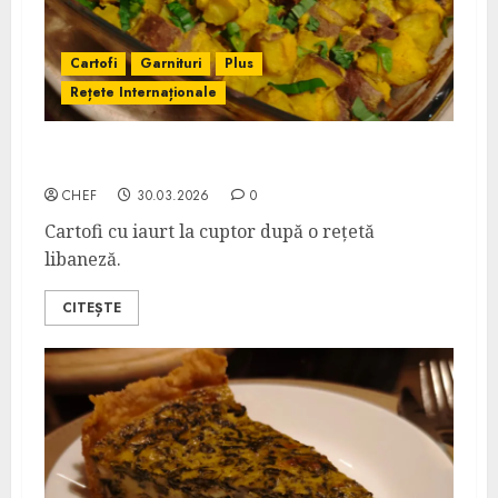
Cartofi
Garnituri
Plus
Rețete Internaționale
Cartofi cu Iaurt la Cuptor
CHEF
30.03.2026
0
Cartofi cu iaurt la cuptor după o rețetă
libaneză.
CITEȘTE