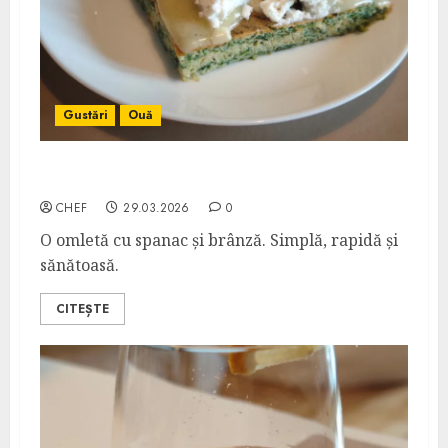
Gustări
Ouă
Omletă cu Spanac
CHEF
29.03.2026
0
O omletă cu spanac și brânză. Simplă, rapidă și
sănătoasă.
CITEȘTE