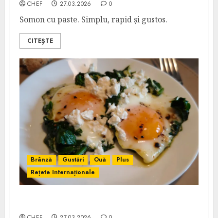
CHEF
27.03.2026
0
Somon cu paste. Simplu, rapid și gustos.
CITEȘTE
Brânză
Gustări
Ouă
Plus
Rețete Internaționale
Shakshouka Verde
CHEF
27.03.2026
0