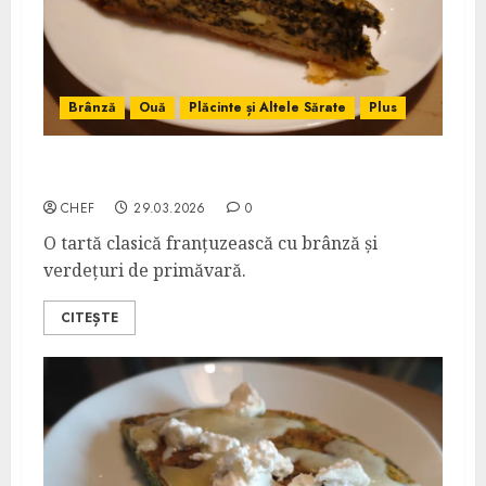
Brânză
Ouă
Plăcinte și Altele Sărate
Plus
Quiche Primavera
CHEF
29.03.2026
0
O tartă clasică franțuzească cu brânză și
verdețuri de primăvară.
CITEȘTE