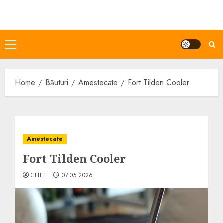
Skip
to
content
Primary
Menu
Home
Băuturi
Amestecate
Fort Tilden Cooler
Amestecate
Fort Tilden Cooler
CHEF
07.05.2026