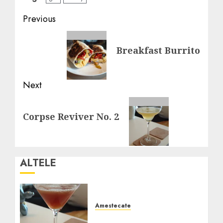
Post
Previous
navigation
Previous
Breakfast Burrito
post:
Next
Next
Corpse Reviver No. 2
post:
ALTELE
Amestecate
Ward 8