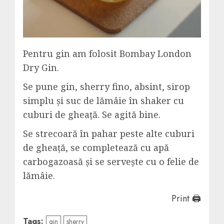
Pentru gin am folosit Bombay London
Dry Gin.
Se pune gin, sherry fino, absint, sirop
simplu și suc de lămâie în shaker cu
cuburi de gheață. Se agită bine.
Se strecoară în pahar peste alte cuburi
de gheață, se completează cu apă
carbogazoasă și se servește cu o felie de
lămâie.
Print 🖨
Tags:
gin
sherry