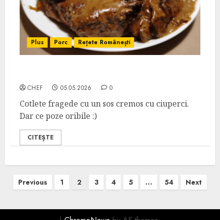
Plus
Porc
Rețete Românești
Cotlete de Porc cu Sos de Ciuperci
CHEF
05.05.2026
0
Cotlete fragede cu un sos cremos cu ciuperci.
Dar ce poze oribile :)
CITEȘTE
Posts
Previous
1
2
3
4
5
…
54
Next
pagination