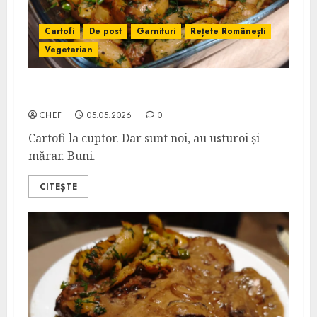
Cartofi
De post
Garnituri
Rețete Românești
Vegetarian
Cartofi Noi cu Usturoi și Mărar
CHEF
05.05.2026
0
Cartofi la cuptor. Dar sunt noi, au usturoi și
mărar. Buni.
CITEȘTE