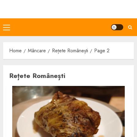
Skip
to
content
Primary
Menu
Home
Mâncare
Rețete Românești
Page 2
Rețete Românești