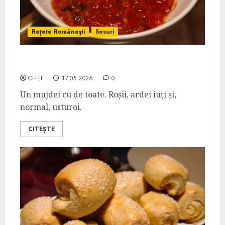
Rețete Românești
Sosuri
Mujdei Țigănesc
CHEF
17.05.2026
0
Un mujdei cu de toate. Roșii, ardei iuți și,
normal, usturoi.
CITEȘTE