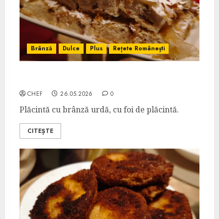
Brânză
Dulce
Plus
Rețete Românești
Plăcintă cu Urdă și Stafide
CHEF
26.05.2026
0
Plăcintă cu brânză urdă, cu foi de plăcintă.
CITEȘTE