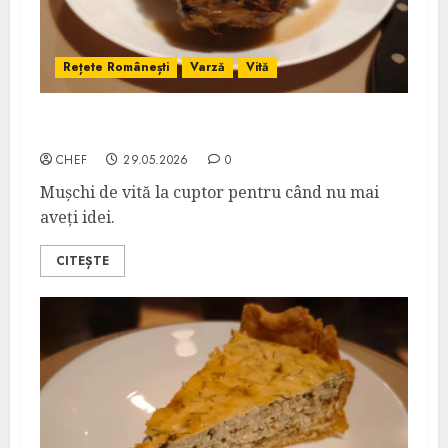
Rețete Românești
Varză
Vită
Mușchi de Vită în Varză Murată
CHEF
29.05.2026
0
Mușchi de vită la cuptor pentru când nu mai
aveți idei.
CITEȘTE