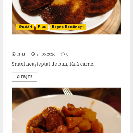
Gustări
Plus
Rețete Românești
Șnițel de Țelină
CHEF
21.05.2026
0
Șnițel neașteptat de bun, fără carne.
CITEȘTE