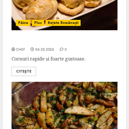
Pâine
Plus
Rețete Românești
Cornuri cu Smântână
CHEF
06.05.2026
0
Cornuri rapide și foarte gustoase.
CITEȘTE