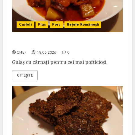
Cartofi
Plus
Porc
Rețete Românești
Gulyás Kolbásszal
CHEF
18.05.2026
0
Gulaș cu cârnați pentru cei mai pofticioși.
CITEȘTE