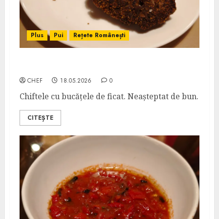
Plus
Pui
Rețete Românești
Chiftele de Ficăței de Pui
CHEF
18.05.2026
0
Chiftele cu bucățele de ficat. Neașteptat de bun.
CITEȘTE