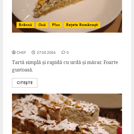
Brânză
Ouă
Plus
Rețete Românești
Tartă cu Urdă și Mărar
CHEF
27.05.2026
0
Tartă simplă și rapidă cu urdă și mărar. Foarte
gustoasă.
CITEȘTE