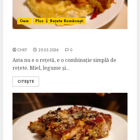
Oaie
Plus
Rețete Românești
Vrăbioară de Miel cu Legume
CHEF
25.03.2026
0
Asta nu e o rețetă, e o combinație simplă de
rețete. Miel, legume și...
CITEȘTE