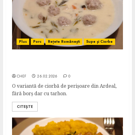
Plus
Porc
Rețete Românești
Supe și Ciorbe
Ciorbă de Perișoare Ardelenească cu
Tarhon
CHEF
26.02.2026
0
O variantă de ciorbă de perișoare din Ardeal,
fără borș dar cu tarhon.
CITEȘTE