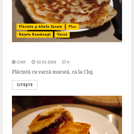
Plăcinte și Altele Sărate
Plus
Rețete Românești
Varză
Vărzoacă
CHEF
02.03.2026
0
Plăcintă cu varză murată, ca la Cluj.
CITEȘTE