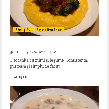
Plus
Pui
Rețete Românești
Tocăniță de Inimi de Curcan
CHEF
27.02.2026
0
O tocăniță cu inimi și legume. Consistentă,
gustoasă și simplu de făcut.
CITEȘTE