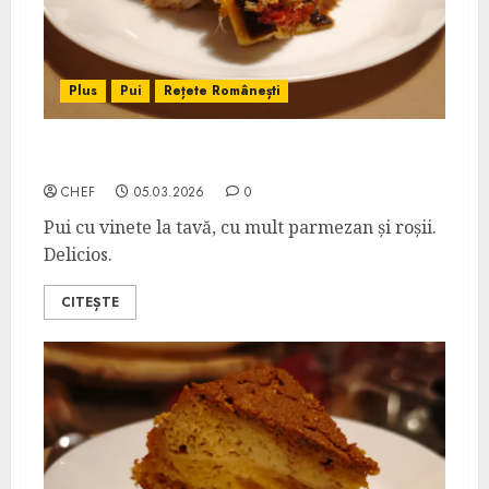
Plus
Pui
Rețete Românești
Pui cu Vinete și Parmezan
CHEF
05.03.2026
0
Pui cu vinete la tavă, cu mult parmezan și roșii.
Delicios.
CITEȘTE