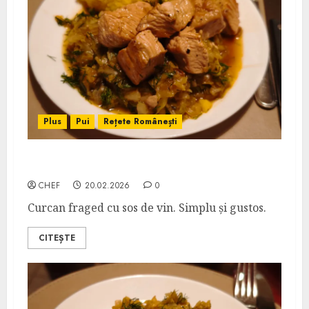
Plus
Pui
Rețete Românești
Curcan în Sos de Vin
CHEF
20.02.2026
0
Curcan fraged cu sos de vin. Simplu și gustos.
CITEȘTE