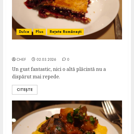
Dulce
Plus
Rețete Românești
Plăcintă cu Vișine
CHEF
02.03.2026
0
Un gust fantastic, nici o altă plăcintă nu a
dispărut mai repede.
CITEȘTE