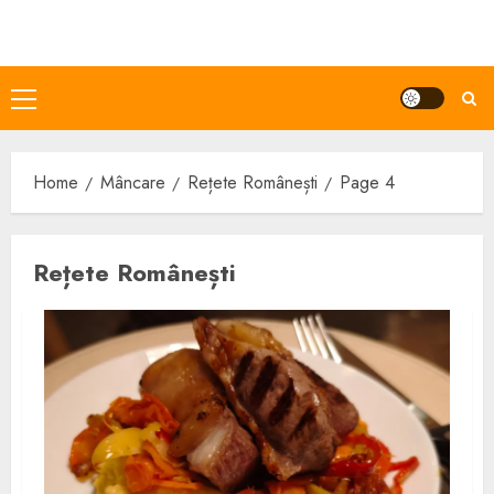
Skip
to
content
Primary
Menu
Home
Mâncare
Rețete Românești
Page 4
Rețete Românești