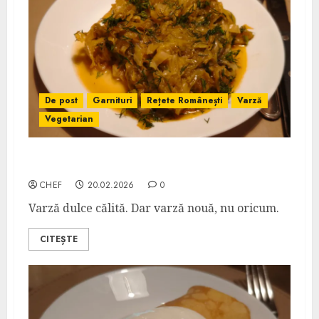
De post
Garnituri
Rețete Românești
Varză
Vegetarian
Varză Nouă Călită
CHEF
20.02.2026
0
Varză dulce călită. Dar varză nouă, nu oricum.
CITEȘTE