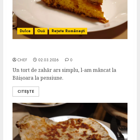
Dulce
Ouă
Rețete Românești
Tort de Zahăr Ars
CHEF
02.03.2026
0
Un tort de zahăr ars simplu, l-am mâncat la
Băișoara la pensiune.
CITEȘTE