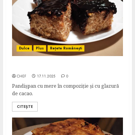
Dulce
Plus
Rețete Românești
Prăjitură cu Mere și Ciocolată
CHEF
17.11.2025
0
Pandișpan cu mere în compoziție și cu glazură
de cacao.
CITEȘTE