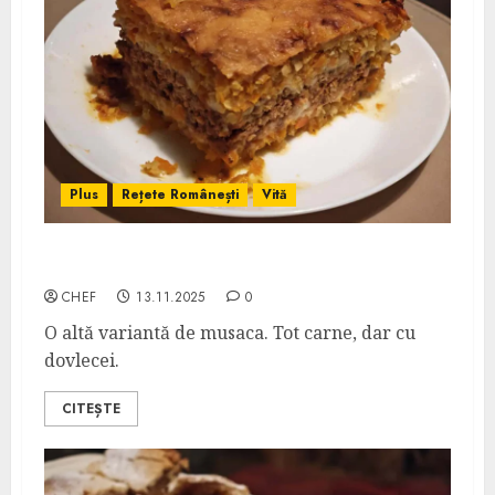
Plus
Rețete Românești
Vită
Musaca Soffrito
CHEF
13.11.2025
0
O altă variantă de musaca. Tot carne, dar cu
dovlecei.
CITEȘTE