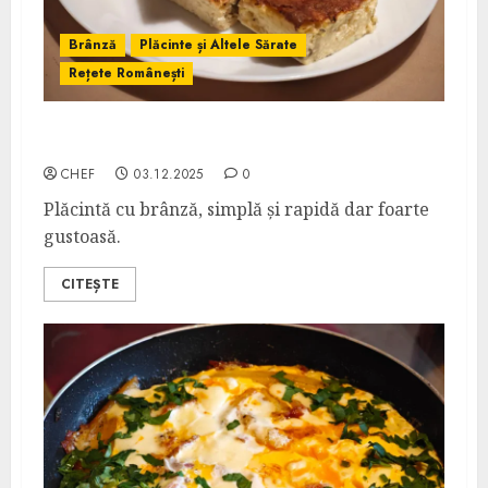
Brânză
Plăcinte și Altele Sărate
Rețete Românești
Plăcintă cu Brânză și Praz
CHEF
03.12.2025
0
Plăcintă cu brânză, simplă și rapidă dar foarte
gustoasă.
CITEȘTE