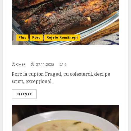
Plus
Porc
Rețete Românești
Scăricică la Cuptor
CHEF
27.11.2025
0
Porc la cuptor. Fraged, cu colesterol, deci pe
scurt, excepțional.
CITEȘTE