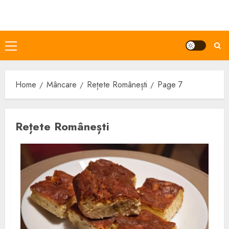
Skip
to
content
Primary
Menu
Home
Mâncare
Rețete Românești
Page 7
Rețete Românești