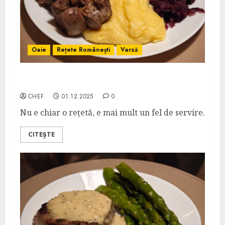
Oaie
Rețete Românești
Varză
Mușchiuleț de Berbecuț cu Varză Roșie
CHEF
01.12.2025
0
Nu e chiar o rețetă, e mai mult un fel de servire.
CITEȘTE