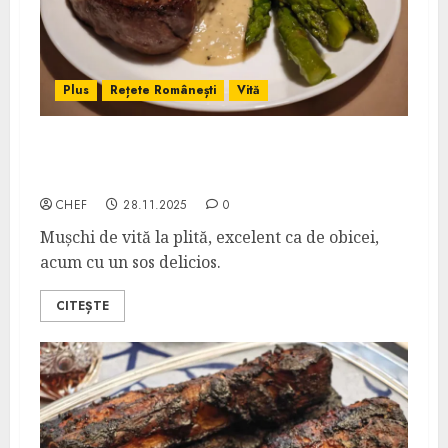
Plus
Rețete Românești
Vită
Mușchi de Vită cu Sos de Gorgonzola cu
Muștar
CHEF
28.11.2025
0
Mușchi de vită la plită, excelent ca de obicei,
acum cu un sos delicios.
CITEȘTE