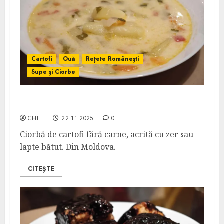
Cartofi
Ouă
Rețete Românești
Supe și Ciorbe
Sârbușca
CHEF
22.11.2025
0
Ciorbă de cartofi fără carne, acrită cu zer sau
lapte bătut. Din Moldova.
CITEȘTE