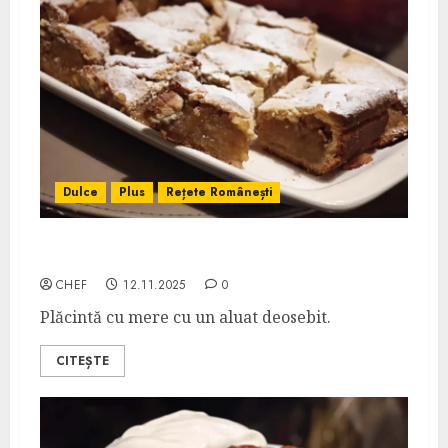
Dulce
Plus
Rețete Românești
Plăcintă cu Mere și Aluat Fraged cu Untură
CHEF
12.11.2025
0
Plăcintă cu mere cu un aluat deosebit.
CITEȘTE