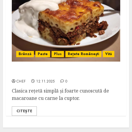
Brânză
Paste
Plus
Rețete Românești
Vită
Budincă de Macaroane cu Carne
CHEF
12.11.2025
0
Clasica rețetă simplă și foarte cunoscută de
macaroane cu carne la cuptor.
CITEȘTE