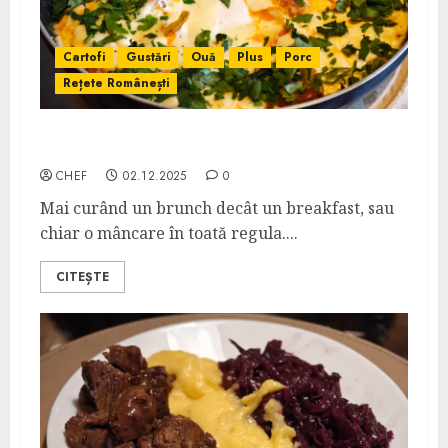
Cartofi
Gustări
Ouă
Plus
Porc
Rețete Românești
Cartofi cu Ouă și Bacon
CHEF
02.12.2025
0
Mai curând un brunch decât un breakfast, sau
chiar o mâncare în toată regula....
CITEȘTE