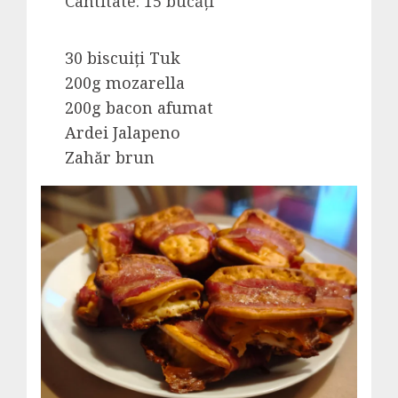
Cantitate: 15 bucăți
30 biscuiți Tuk
200g mozarella
200g bacon afumat
Ardei Jalapeno
Zahăr brun