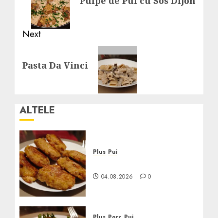
Pulpe de Pui cu Sos Dijon
post:
Next
Next
Pasta Da Vinci
post:
ALTELE
Plus
Pui
Crochete de Pui la Cuptor
04.08.2026
0
Plus
Porc
Pui