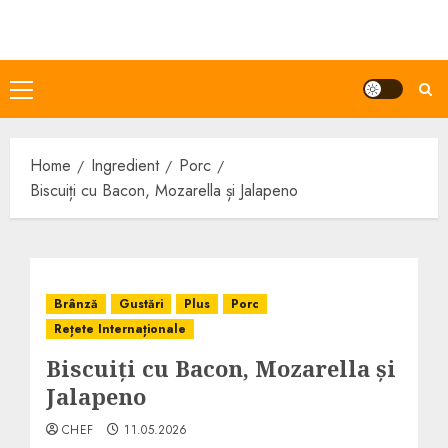
Skip
to
content
Primary
Menu
Home
Ingredient
Porc
Biscuiți cu Bacon, Mozarella și Jalapeno
Brânză
Gustări
Plus
Porc
Rețete Internaționale
Biscuiți cu Bacon, Mozarella și
Jalapeno
CHEF
11.05.2026