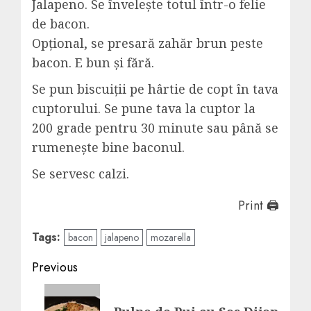
Jalapeno. Se învelește totul într-o felie
de bacon.
Opțional, se presară zahăr brun peste
bacon. E bun și fără.
Se pun biscuiții pe hârtie de copt în tava
cuptorului. Se pune tava la cuptor la
200 grade pentru 30 minute sau până se
rumenește bine baconul.
Se servesc calzi.
Print 🖨
Tags:
bacon
jalapeno
mozarella
Post
Previous
navigation
Previous