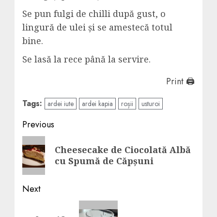
Se pun fulgi de chilli după gust, o
lingură de ulei și se amestecă totul
bine.
Se lasă la rece până la servire.
Print 🖨
Tags:
ardei iute
ardei kapia
roșii
usturoi
Post
Previous
navigation
Previous
Cheesecake de Ciocolată Albă
post:
cu Spumă de Căpșuni
Next
Next