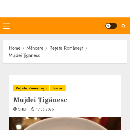
Skip
to
content
Primary
Menu
Home
Mâncare
Rețete Românești
Mujdei Țigănesc
Rețete Românești
Sosuri
Mujdei Țigănesc
CHEF
17.05.2026