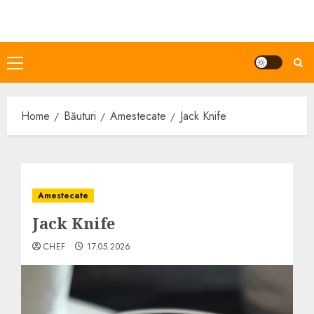
Skip
to
content
Primary
Menu
Home
Băuturi
Amestecate
Jack Knife
Amestecate
Jack Knife
CHEF
17.05.2026