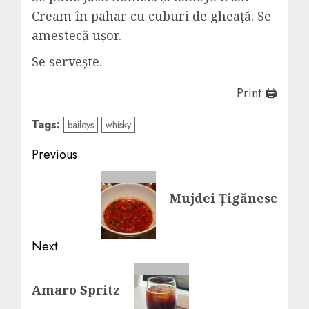
Cream în pahar cu cuburi de gheață. Se
amestecă ușor.
Se servește.
Print 🖨
Tags:
baileys
whisky
Post
Previous
navigation
Previous
Mujdei Țigănesc
post:
Next
Next
Amaro Spritz
post: