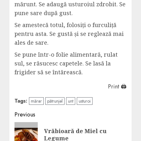
mărunt. Se adaugă usturoiul zdrobit. Se
pune sare după gust.
Se amestecă totul, folosiți o furculiță
pentru asta. Se gustă și se reglează mai
ales de sare.
Se pune într-o folie alimentară, rulat
sul, se răsucesc capetele. Se lasă la
frigider să se întărească.
Print 🖨
Tags:
mărar
pătrunjel
unt
usturoi
Post
Previous
navigation
Previous
Vrăbioară de Miel cu
post:
Legume