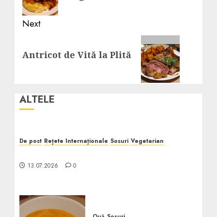
Next
Next
Antricot de Vită la Plită
post:
ALTELE
De post
Rețete Internaționale
Sosuri
Vegetarian
Italian Dressing
13.07.2026
0
Ouă
Sosuri