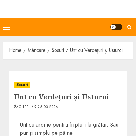
Skip
to
content
Primary
Menu
Home
Mâncare
Sosuri
Unt cu Verdețuri și Usturoi
Sosuri
Unt cu Verdețuri și Usturoi
CHEF
26.03.2026
Unt cu arome pentru fripturi la grătar. Sau
pur și simplu pe pâine.