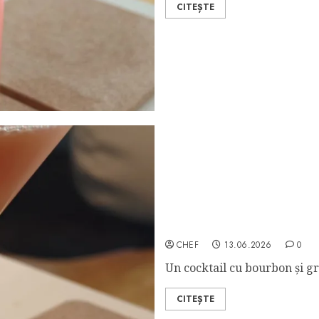
CITEȘTE
Scofflaw
CHEF
13.06.2026
0
Un cocktail cu bourbon și g
CITEȘTE