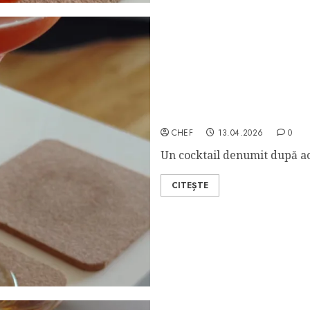
Income Tax Cocktail
CHEF
13.04.2026
0
Un cocktail denumit după act
CITEȘTE