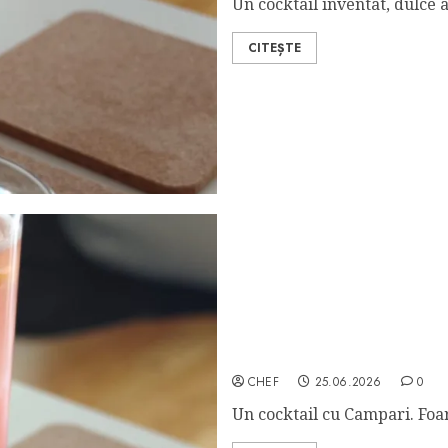
Un cocktail inventat, dulce a
CITEȘTE
Rome with a View
CHEF
25.06.2026
0
Un cocktail cu Campari. Foart