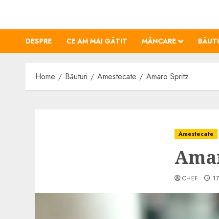
Skip
to
content
DESPRE
CE AM MAI GĂTIT
MÂNCARE
BĂUT
Home
Băuturi
Amestecate
Amaro Spritz
Amestecate
Amar
CHEF
17