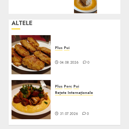
ALTELE
Plus
Pui
Crochete de Pui la Cuptor
04.08.2026
0
Plus
Porc
Pui
Rețete Internaționale
Pui cu Chorizo în Sos de
Vin
31.07.2026
0