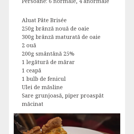
Persoane: 6 normale, 4 anormale
Aluat Pâte Brisée
250g brânză nouă de oaie
300g brânză maturată de oaie
2 ouă
200g smântână 25%
1 legătură de mărar
1 ceapă
1 bulb de fenicul
Ulei de măsline
Sare grunjoasă, piper proaspăt
măcinat