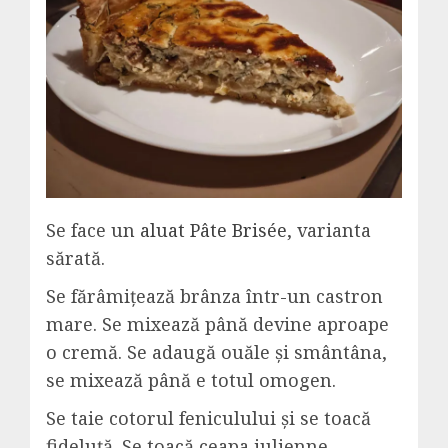
Se face un
aluat Pâte Brisée
, varianta
sărată.
Se fărâmițează brânza într-un castron
mare. Se mixează până devine aproape
o cremă. Se adaugă ouăle și smântâna,
se mixează până e totul omogen.
Se taie cotorul feniculului și se toacă
fideluță. Se toacă ceapa julienne.