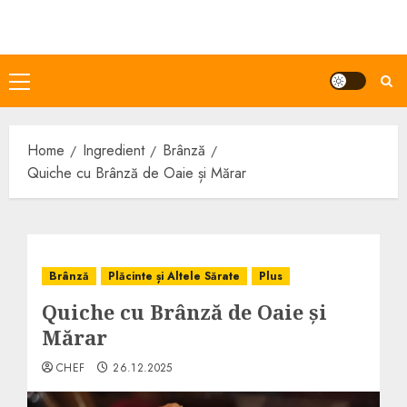
Skip
to
content
Primary
Menu
Home
Ingredient
Brânză
Quiche cu Brânză de Oaie și Mărar
Brânză
Plăcinte și Altele Sărate
Plus
Quiche cu Brânză de Oaie și
Mărar
CHEF
26.12.2025