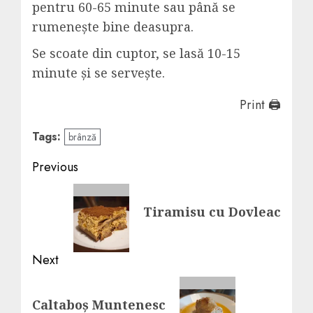
pentru 60-65 minute sau până se
rumenește bine deasupra.
Se scoate din cuptor, se lasă 10-15
minute și se servește.
Print 🖨
Tags:
brânză
Post
Previous
navigation
Previous
Tiramisu cu Dovleac
post:
Next
Next
Caltaboș Muntenesc
post: