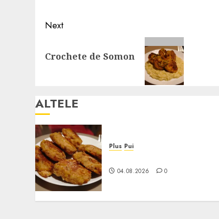
Next
Next
Crochete de Somon
post:
ALTELE
Plus
Pui
Crochete de Pui la Cuptor
04.08.2026
0