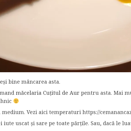
eși bine mâncarea asta.
ecomand
măcelaria Cuțitul de Aur
pentru asta. Mai mul
tehnic
m medium. Vezi aici temperaturi https://cemanancaz
iute uscat și sare pe toate părțile. Sau, dacă le luați