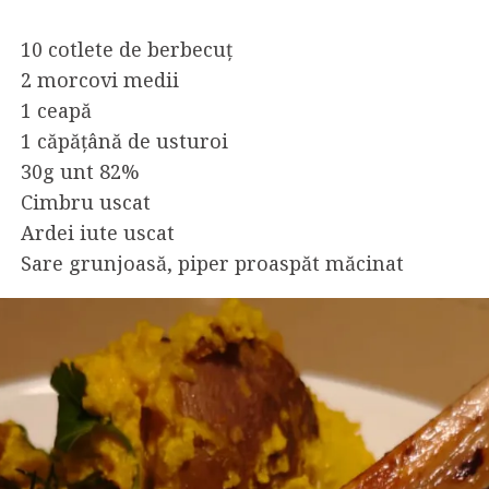
10 cotlete de berbecuț
2 morcovi medii
1 ceapă
1 căpățână de usturoi
30g unt 82%
Cimbru uscat
Ardei iute uscat
Sare grunjoasă, piper proaspăt măcinat