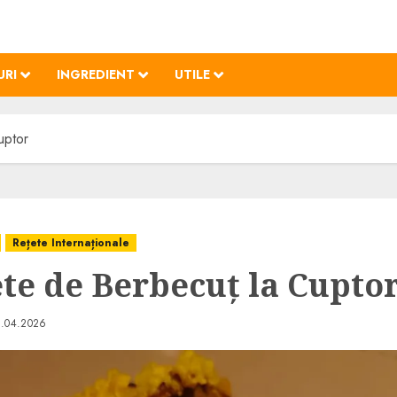
URI
INGREDIENT
UTILE
uptor
Rețete Internaționale
ete de Berbecuț la Cupto
2.04.2026