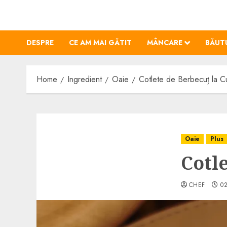
Skip
to
content
DESPRE
CE AM MAI GĂTIT
MÂNCARE
BĂUT
Home
Ingredient
Oaie
Cotlete de Berbecuț la C
Oaie
Plus
Cotl
CHEF
0