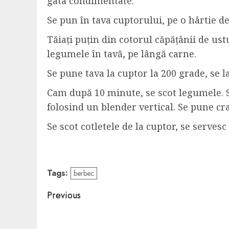
gata condimentate.
Se pun în tava cuptorului, pe o hârtie de
Tăiați puțin din cotorul căpățânii de ustu
legumele în tavă, pe lângă carne.
Se pune tava la cuptor la 200 grade, se 
Cam după 10 minute, se scot legumele. Se
folosind un blender vertical. Se pune crat
Se scot cotletele de la cuptor, se serves
Tags:
berbec
Post
Previous
navigation
Previous
post: