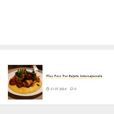
Plus
Porc
Pui
Rețete Internaționale
Pui cu Chorizo în Sos de Vin
31.07.2026
0