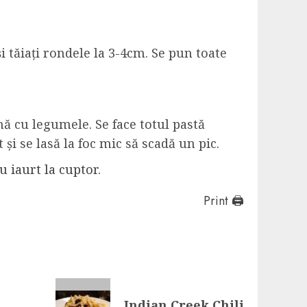
și tăiați rondele la 3-4cm. Se pun toate
ă cu legumele. Se face totul pastă
și se lasă la foc mic să scadă un pic.
cu iaurt la cuptor
.
Print 🖨
Indian Creek Chili