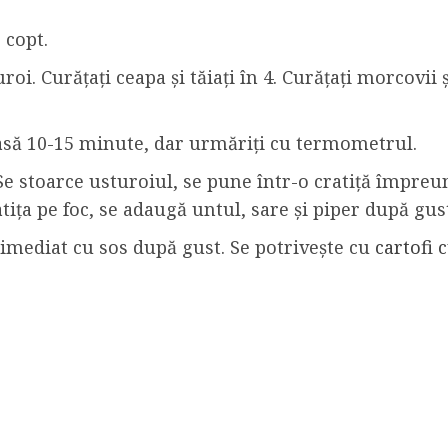
 copt.
roi. Curățați ceapa și tăiați în 4. Curățați morcovii 
lasă 10-15 minute, dar urmăriți cu termometrul.
 stoarce usturoiul, se pune într-o cratiță împreun
ița pe foc, se adaugă untul, sare și piper după gust 
c imediat cu sos după gust. Se potrivește cu
cartofi 