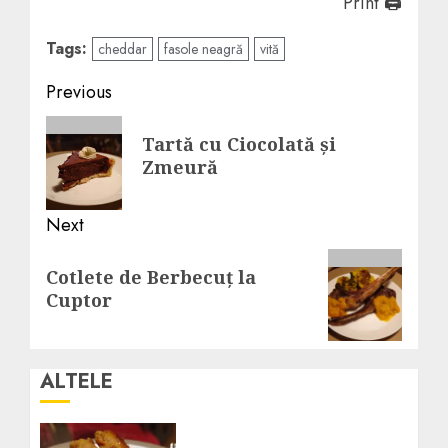
Print 🖨
Tags:
cheddar
fasole neagră
vită
Post
Previous
navigation
Previous
Tartă cu Ciocolată și
post:
Zmeură
Next
Next
Cotlete de Berbecuț la
post:
Cuptor
ALTELE