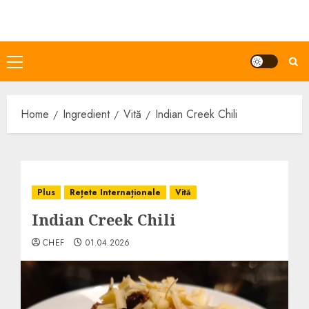
Skip
to
content
Primary
Menu
Home
Ingredient
Vită
Indian Creek Chili
Plus
Rețete Internaționale
Vită
Indian Creek Chili
CHEF
01.04.2026