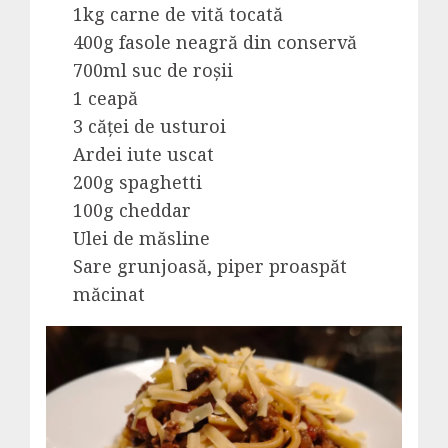
1kg carne de vită tocată
400g fasole neagră din conservă
700ml suc de roșii
1 ceapă
3 căței de usturoi
Ardei iute uscat
200g spaghetti
100g cheddar
Ulei de măsline
Sare grunjoasă, piper proaspăt
măcinat