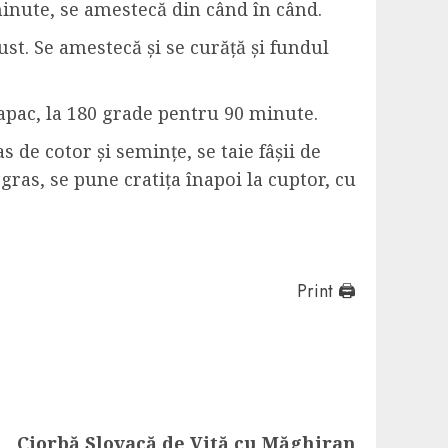
minute, se amestecă din când în când.
ust. Se amestecă și se curăță și fundul
capac, la 180 grade pentru 90 minute.
s de cotor și semințe, se taie fâșii de
gras, se pune cratița înapoi la cuptor, cu
Print 🖨
Ciorbă Slovacă de Vită cu Măghiran