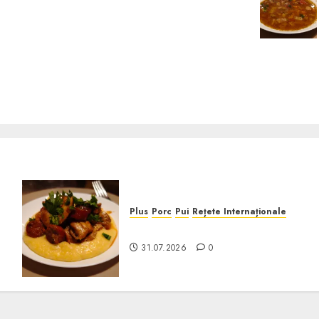
Plus
Porc
Pui
Rețete Internaționale
Pui cu Chorizo în Sos de Vin
31.07.2026
0