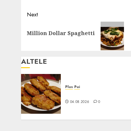
Next
Next
Million Dollar Spaghetti
post:
ALTELE
Plus
Pui
Crochete de Pui la Cuptor
04.08.2026
0