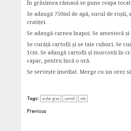
În grăsimea rămasă se pune ceapa tocată 
Se adaugă 750ml de apă, sucul de roșii, s
cratiței.
Se adaugă carnea înapoi. Se amestecă și 
Se curăță cartofii și se taie cuburi. Se cu
1cm. Se adaugă cartofii și morcovii în cr
capac, pentru încă o oră.
Se servește imediat. Merge cu un orez si
Tags:
ardei gras
cartofi
vită
Post
Previous
navigation
Previous
post: