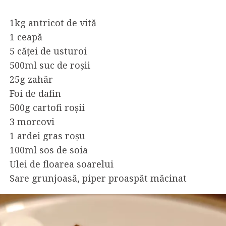
1kg antricot de vită
1 ceapă
5 căței de usturoi
500ml suc de roșii
25g zahăr
Foi de dafin
500g cartofi roșii
3 morcovi
1 ardei gras roșu
100ml sos de soia
Ulei de floarea soarelui
Sare grunjoasă, piper proaspăt măcinat