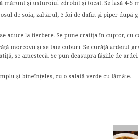
mărunt și usturoiul zdrobit și tocat. Se lasă 4-5 
osul de soia, zahărul, 3 foi de dafin și piper după g
se aduce la fierbere. Se pune cratița în cuptor, cu 
răță morcovii și se taie cuburi. Se curăță ardeiul gra
atiță, se amestecă. Se pun deasupra fâșiile de ardei 
mplu și bineînțeles, cu o salată verde cu lămâie.