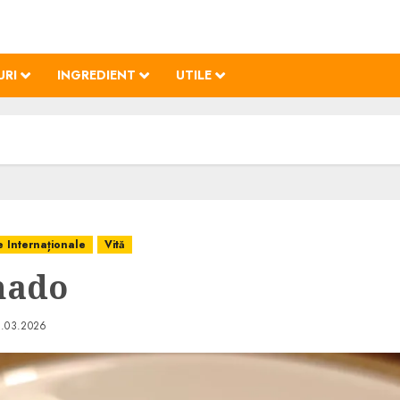
URI
INGREDIENT
UTILE
e Internaționale
Vită
hado
8.03.2026