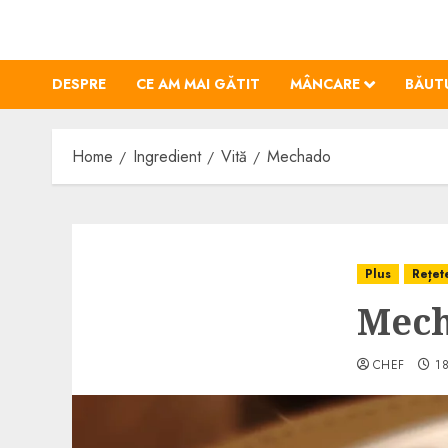
Skip
to
content
DESPRE
CE AM MAI GĂTIT
MÂNCARE
BĂUT
Home
Ingredient
Vită
Mechado
Plus
Rețet
Mec
CHEF
1