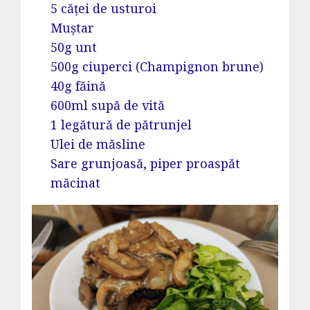
5 căței de usturoi
Muștar
50g unt
500g ciuperci (Champignon brune)
40g făină
600ml supă de vită
1 legătură de pătrunjel
Ulei de măsline
Sare grunjoasă, piper proaspăt
măcinat