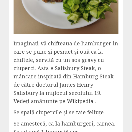
Imaginați-vă chifteaua de hamburger în
care se pune și pesmet și ouă ca la
chiftele, servită cu un sos gravy cu
ciuperci. Asta e Salisbury Steak, o
mâncare inspirată din Hamburg Steak
de către doctorul James Henry
Salisbury la mijlocul secolului 19.
Vedeți amănunte pe
Wikipedia
.
Se spală ciupercile și se taie feliuțe.
Se amestecă, ca la hamburgeri, carnea.
Se adaugă 1 linguriță sos