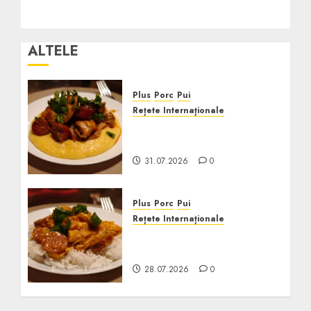
ALTELE
Plus
Porc
Pui
Rețete Internaționale
Pui cu Chorizo în Sos de
Vin
31.07.2026
0
Plus
Porc
Pui
Rețete Internaționale
Pui cu Cârnați și Sos
Cajun
28.07.2026
0