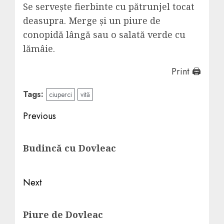
Se servește fierbinte cu pătrunjel tocat
deasupra. Merge și un piure de
conopidă lângă sau o salată verde cu
lămâie.
Print 🖨
Tags:
ciuperci
vită
Post
Previous
navigation
Previous
Budincă cu Dovleac
post:
Next
Next
Piure de Dovleac
post: