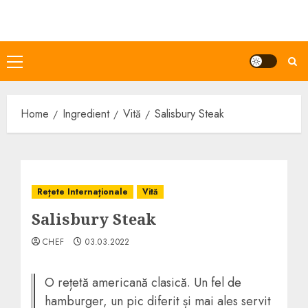
Skip
to
content
Primary
Menu
Home
Ingredient
Vită
Salisbury Steak
Rețete Internaționale
Vită
Salisbury Steak
CHEF
03.03.2022
O rețetă americană clasică. Un fel de
hamburger, un pic diferit și mai ales servit