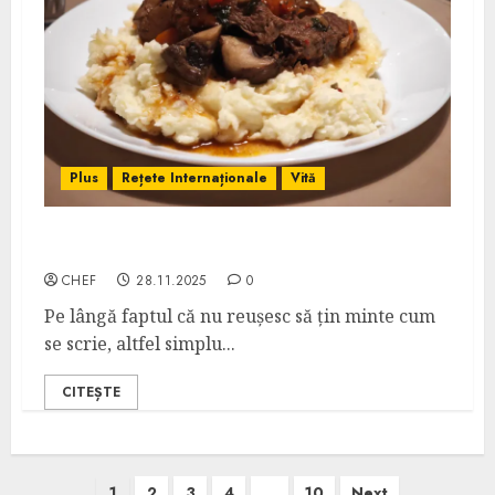
Plus
Rețete Internaționale
Vită
Beef Bourguignon
CHEF
28.11.2025
0
Pe lângă faptul că nu reușesc să țin minte cum
se scrie, altfel simplu...
CITEȘTE
Posts
1
2
3
4
…
10
Next