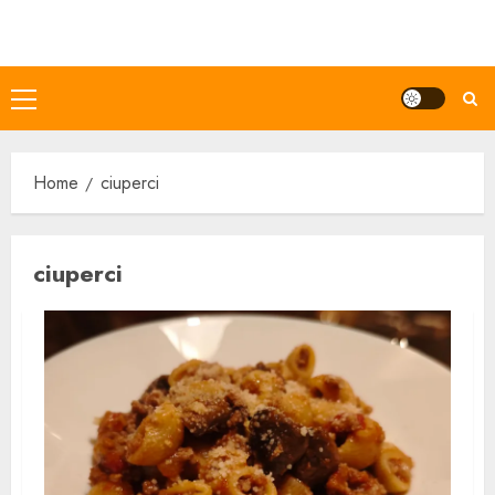
Skip
to
content
Primary
Menu
Home
ciuperci
ciuperci