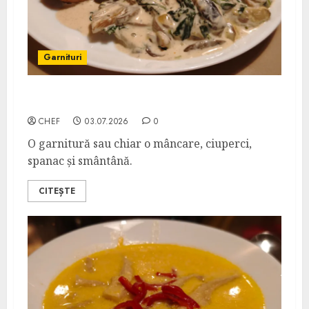
Garnituri
Tocăniță de Ciuperci cu Spanac
CHEF
03.07.2026
0
O garnitură sau chiar o mâncare, ciuperci,
spanac și smântână.
CITEȘTE