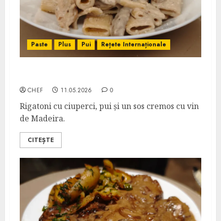
Paste
Plus
Pui
Rețete Internaționale
Pasta Da Vinci
CHEF
11.05.2026
0
Rigatoni cu ciuperci, pui și un sos cremos cu vin
de Madeira.
CITEȘTE