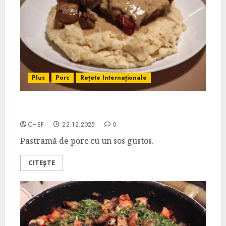
Plus
Porc
Rețete Internaționale
Pastramă cu Sos Madeira
CHEF
22.12.2025
0
Pastramă de porc cu un sos gustos.
CITEȘTE