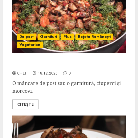
De post
Garnituri
Plus
Rețete Românești
Vegetarian
Ciuperci cu Morcovi
CHEF
18.12.2025
0
O mâncare de post sau o garnitură, ciuperci și
morcovi.
CITEȘTE