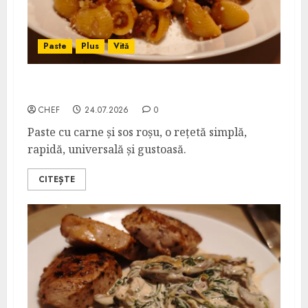
Paste
Plus
Vită
Slumgullion
CHEF
24.07.2026
0
Paste cu carne și sos roșu, o rețetă simplă,
rapidă, universală și gustoasă.
CITEȘTE