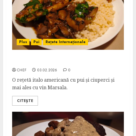
Plus
Pui
Rețete Internaționale
Pui Marsala
CHEF
03.02.2026
0
O rețetă italo americană cu pui și ciuperci și
mai ales cu vin Marsala.
CITEȘTE