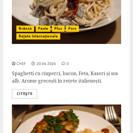
Brânză
Paste
Plus
Porc
Rețete Internaționale
Spaghetti Grecești cu Feta și Kaseri
CHEF
20.04.2026
0
Spaghetti cu ciuperci, bacon, Feta, Kaseri și sos
alb. Arome grecești în rețete italienești.
CITEȘTE