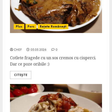
Plus
Porc
Rețete Românești
Cotlete de Porc cu Sos de Ciuperci
CHEF
05.05.2026
0
Cotlete fragede cu un sos cremos cu ciuperci.
Dar ce poze oribile :)
CITEȘTE