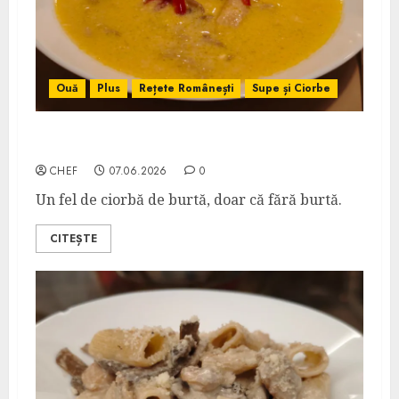
Ouă
Plus
Rețete Românești
Supe și Ciorbe
Ciorbă de Pleurotus
CHEF
07.06.2026
0
Un fel de ciorbă de burtă, doar că fără burtă.
CITEȘTE