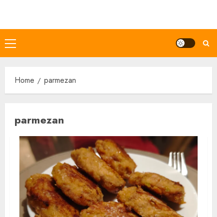
Skip
to
content
Primary
Menu
Home
parmezan
parmezan