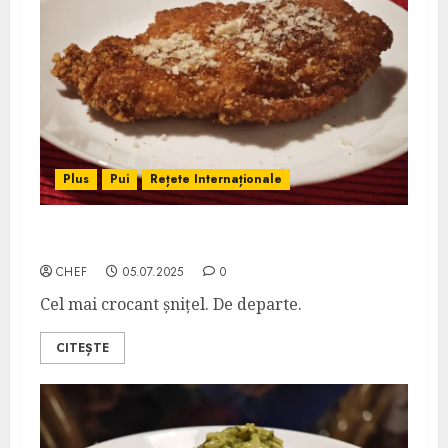
Plus
Pui
Rețete Internaționale
Șnițel Palermo
CHEF
05.07.2025
0
Cel mai crocant șnițel. De departe.
CITEȘTE