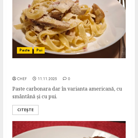
Paste
Pui
Pollo Carbonara
CHEF
11.11.2025
0
Paste carbonara dar în varianta americană, cu
smântână și cu pui.
CITEȘTE