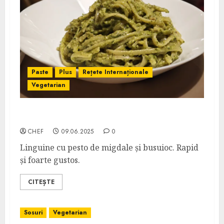
Paste
Plus
Rețete Internaționale
Vegetarian
Linguine al Pesto di Mandorle
CHEF
09.06.2025
0
Linguine cu pesto de migdale și busuioc. Rapid
și foarte gustos.
CITEȘTE
Sosuri
Vegetarian