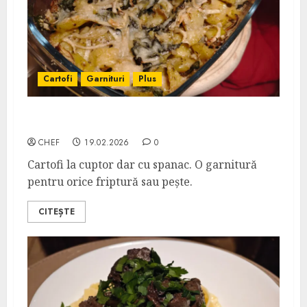
Cartofi
Garnituri
Plus
Cartofi cu Spanac la Cuptor
CHEF
19.02.2026
0
Cartofi la cuptor dar cu spanac. O garnitură
pentru orice friptură sau pește.
CITEȘTE