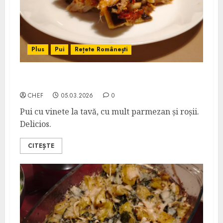
Plus
Pui
Rețete Românești
Pui cu Vinete și Parmezan
CHEF
05.03.2026
0
Pui cu vinete la tavă, cu mult parmezan și roșii.
Delicios.
CITEȘTE