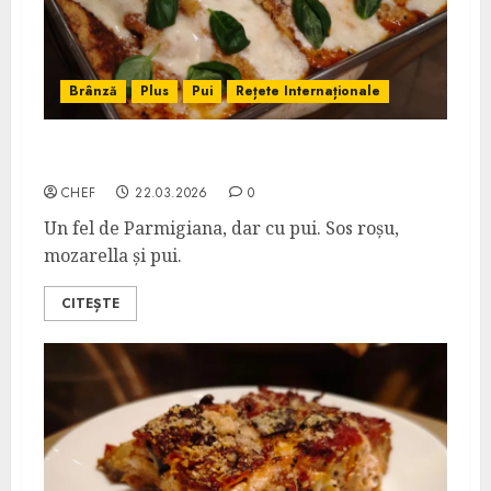
Brânză
Plus
Pui
Rețete Internaționale
Pollo alla Parmigiana
CHEF
22.03.2026
0
Un fel de Parmigiana, dar cu pui. Sos roșu,
mozarella și pui.
CITEȘTE