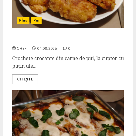
Plus
Pui
Crochete de Pui la Cuptor
CHEF
04.08.2026
0
Crochete crocante din carne de pui, la cuptor cu
puțin ulei.
CITEȘTE