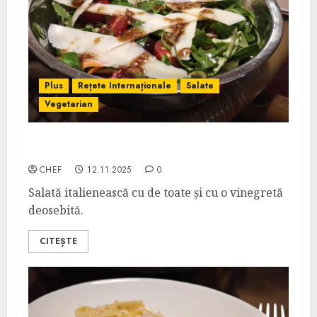
Plus
Rețete Internaționale
Salate
Vegetarian
Insalata Mista
CHEF
12.11.2025
0
Salată italienească cu de toate și cu o vinegretă
deosebită.
CITEȘTE