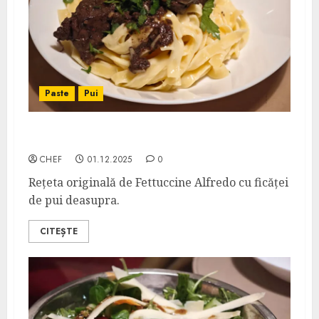
Paste
Pui
Tagliatelle Alfredo con Fegatini di Pollo
CHEF
01.12.2025
0
Rețeta originală de Fettuccine Alfredo cu ficăței
de pui deasupra.
CITEȘTE