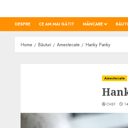
Skip
to
content
DESPRE
CE AM MAI GĂTIT
MÂNCARE
BĂUT
Home
Băuturi
Amestecate
Hanky Panky
Amestecate
Hank
CHEF
14