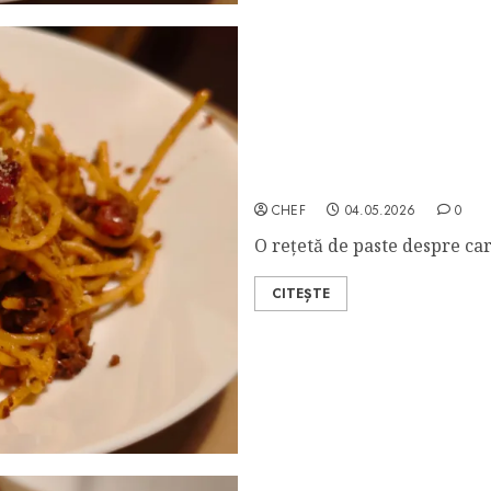
Camp David Spaghetti
CHEF
04.05.2026
0
O rețetă de paste despre car
CITEȘTE