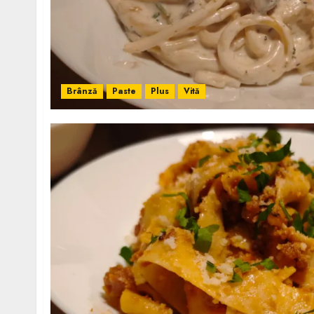
Brânză
Paste
Plus
Vită