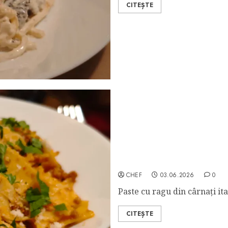
CITEȘTE
Pappardelle al Ragu di Sa
CHEF
03.06.2026
0
Paste cu ragu din cârnați ita
CITEȘTE