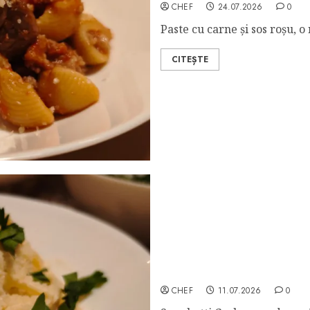
CHEF
24.07.2026
0
Paste cu carne și sos roșu, o
CITEȘTE
Avgolemono Carbonara S
CHEF
11.07.2026
0