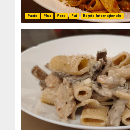
Paste
Plus
Porc
Pui
Rețete Internaționale