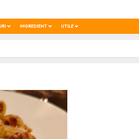
URI
INGREDIENT
UTILE
Slumgullion