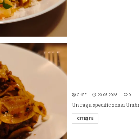
Fettucine Ragu alla Perug
CHEF
20.05.2026
0
Un ragu specific zonei Umbria
CITEȘTE