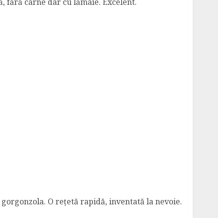
, fără carne dar cu lămâie. Excelent.
to e Gorgonzola
i gorgonzola. O rețetă rapidă, inventată la nevoie.