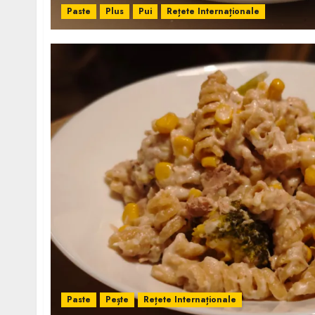
Paste
Plus
Pui
Rețete Internaționale
Paste
Pește
Rețete Internaționale