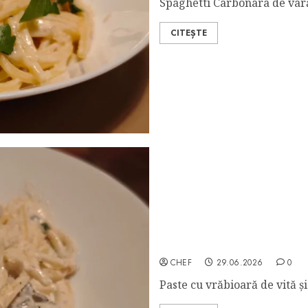
Spaghetti Carbonara de vară
CITEȘTE
Spaghetti con Controfilet
CHEF
29.06.2026
0
Paste cu vrăbioară de vită ș