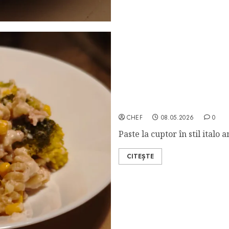
Fusilli al Forno con Tonn
CHEF
08.05.2026
0
Paste la cuptor în stil italo
CITEȘTE