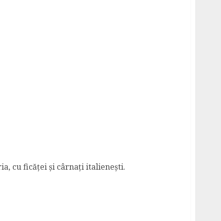
ina
, cu ficăței și cârnați italienești.