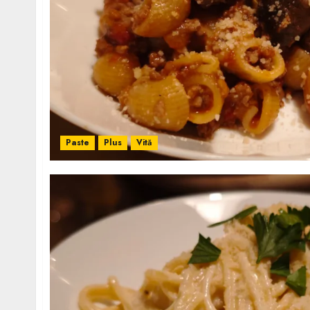
Paste
Plus
Vită