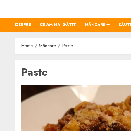
Skip
to
content
DESPRE
CE AM MAI GĂTIT
MÂNCARE
BĂUT
Home
Mâncare
Paste
Paste