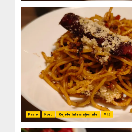
Paste
Porc
Rețete Internaționale
Vită