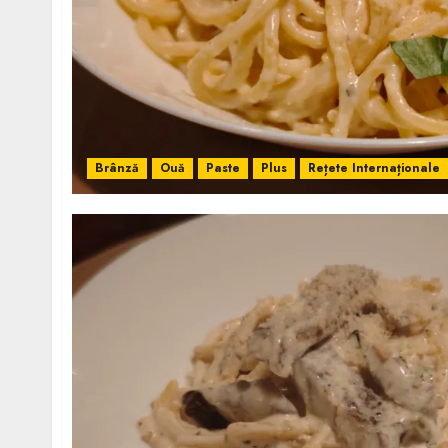
Brânză
Ouă
Paste
Plus
Rețete Internaționale