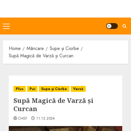
Skip
to
content
Primary
Menu
Home
Mâncare
Supe și Ciorbe
Supă Magică de Varză și Curcan
Plus
Pui
Supe și Ciorbe
Varză
Supă Magică de Varză și
Curcan
CHEF
11.12.2024