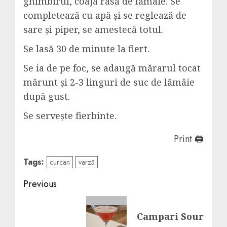
ghimbirul, coaja rasă de lămâie. Se
completează cu apă și se reglează de
sare și piper, se amestecă totul.
Se lasă 30 de minute la fiert.
Se ia de pe foc, se adaugă mărarul tocat
mărunt și 2-3 linguri de suc de lămâie
după gust.
Se servește fierbinte.
Print 🖨
Tags:
curcan
varză
Post
Previous
navigation
Previous
Campari Sour
post: