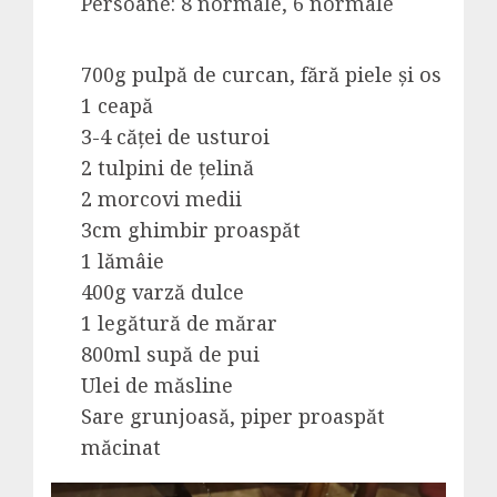
Persoane: 8 normale, 6 normale
700g pulpă de curcan, fără piele și os
1 ceapă
3-4 căței de usturoi
2 tulpini de țelină
2 morcovi medii
3cm ghimbir proaspăt
1 lămâie
400g varză dulce
1 legătură de mărar
800ml supă de pui
Ulei de măsline
Sare grunjoasă, piper proaspăt
măcinat