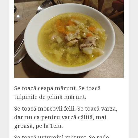
Se toacă ceapa mărunt. Se toacă
tulpinile de țelină mărunt.
Se toacă morcovii felii. Se toacă varza,
dar nu ca pentru varză călită, mai
groasă, pe la 1cm.
Se toacă usturoiul mărunt. Se rade