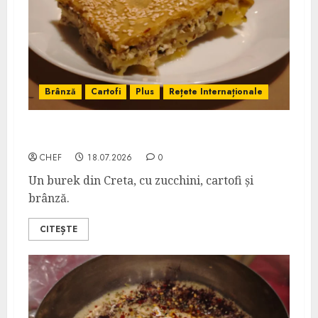
Brânză
Cartofi
Plus
Rețete Internaționale
Chaniotiko Boureki
CHEF
18.07.2026
0
Un burek din Creta, cu zucchini, cartofi și
brânză.
CITEȘTE