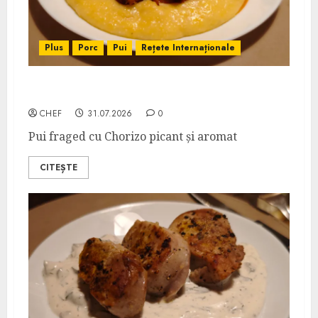
Plus
Porc
Pui
Rețete Internaționale
Pui cu Chorizo în Sos de Vin
CHEF
31.07.2026
0
Pui fraged cu Chorizo picant și aromat
CITEȘTE