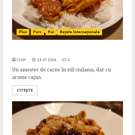
Plus
Porc
Pui
Rețete Internaționale
Pui cu Cârnați și Sos Cajun
CHEF
28.07.2026
0
Un amestec de carne în stil ciulama, dar cu
arome cajun.
CITEȘTE