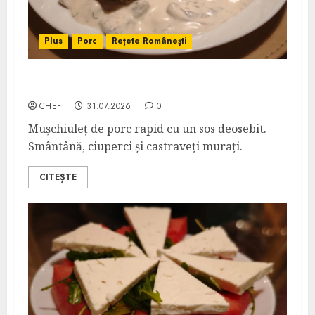
Plus
Porc
Rețete Românești
Mușchiuleț de Porc cu Sos de Smântână
CHEF
31.07.2026
0
Mușchiuleț de porc rapid cu un sos deosebit.
Smântână, ciuperci și castraveți murați.
CITEȘTE