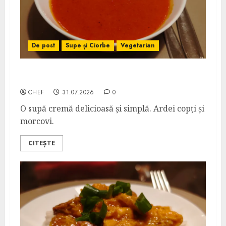
De post
Supe și Ciorbe
Vegetarian
Supă Cremă de Ardei Copți cu Morcovi
CHEF
31.07.2026
0
O supă cremă delicioasă și simplă. Ardei copți și
morcovi.
CITEȘTE