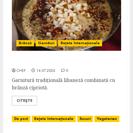
Brânză
Garnituri
Rețete Internaționale
Humus cu Haloumi
CHEF
14.07.2026
0
Garnitură tradițională libaneză combinată cu
brânză cipriotă.
CITEȘTE
De post
Rețete Internaționale
Sosuri
Vegetarian