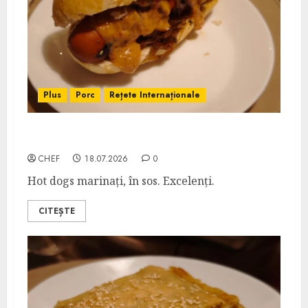
Plus
Porc
Rețete Internaționale
Swamp Dogs
CHEF
18.07.2026
0
Hot dogs marinați, în sos. Excelenți.
CITEȘTE