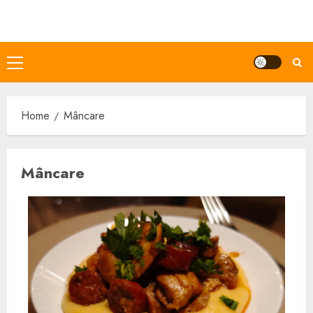
Skip
to
content
Primary
Menu
Home
Mâncare
Mâncare