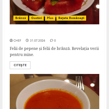
Brânză
Gustări
Plus
Rețete Românești
Pepene cu Brânză Feta
CHEF
31.07.2026
0
Felii de pepene și felii de brânză. Revelația verii
pentru mine.
CITEȘTE