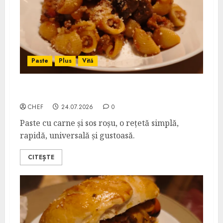
Paste
Plus
Vită
Slumgullion
CHEF
24.07.2026
0
Paste cu carne și sos roșu, o rețetă simplă,
rapidă, universală și gustoasă.
CITEȘTE