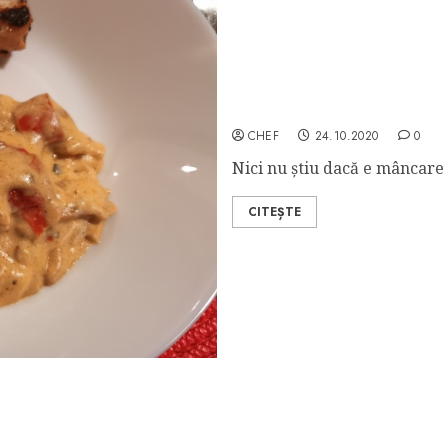
Mâncare de Ardei Copți c
CHEF
24.10.2020
0
Nici nu știu dacă e mâncare s
CITEȘTE