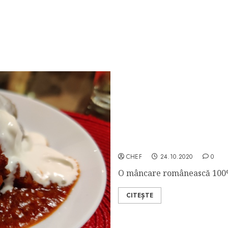
Ardei Umpluți
CHEF
24.10.2020
0
O mâncare românească 100%.
CITEȘTE