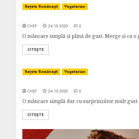
Rețete Românești
Vegetarian
Tocăniță de Ciuperci cu Sos Roșu
CHEF
24.10.2020
0
O mâncare simplă și plină de gust. Merge și ca o 
CITEȘTE
Rețete Românești
Vegetarian
Tocăniță de Ciuperci cu Sos Alb
CHEF
24.10.2020
0
O mâncare simplă dar cu surprinzător mult gust.
CITEȘTE