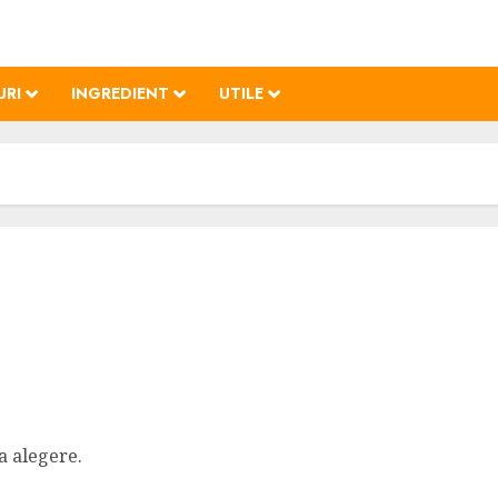
URI
INGREDIENT
UTILE
a alegere.