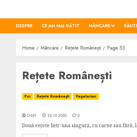
Skip
to
content
DESPRE
CE AM MAI GĂTIT
MÂNCARE
BĂUT
Home
Mâncare
Rețete Românești
Page 53
Rețete Românești
Pui
Rețete Românești
Vegetarian
Ciulama de Ciuperci cu sau fără Pui
CHEF
25.10.2020
0
Două rețete într-una singură, cu carne sau fără, l