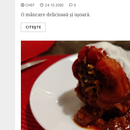
CHEF
24.10.2020
0
O mâncare delicioasă și ușoară.
CITEȘTE