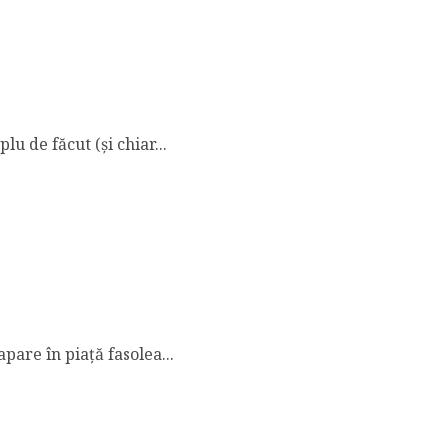
u de făcut (și chiar...
are în piață fasolea...