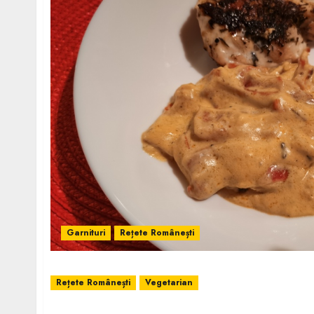
Garnituri
Rețete Românești
Rețete Românești
Vegetarian
Praz cu Măsline