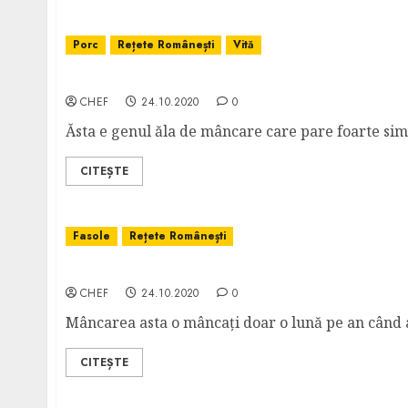
Porc
Rețete Românești
Vită
Mâncare de Cartofi
CHEF
24.10.2020
0
Ăsta e genul ăla de mâncare care pare foarte simpl
CITEȘTE
Fasole
Rețete Românești
Mâncare de Fasole Galbenă Păstăi
CHEF
24.10.2020
0
Mâncarea asta o mâncați doar o lună pe an când ap
CITEȘTE