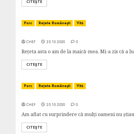
CITEȘTE
Porc
Rețete Românești
Vită
Crochete Brașovene
CHEF
25.10.2020
0
Rețeta asta o am de la maică-mea. Mi-a zis că a lua
CITEȘTE
Porc
Rețete Românești
Vită
Mâncare de Perișoare
CHEF
25.10.2020
0
Am aflat cu surprindere că mulți oameni nu știau 
CITEȘTE