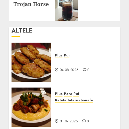
Trojan Horse
post:
ALTELE
Plus
Pui
Crochete de Pui la Cuptor
04.08.2026
0
Plus
Porc
Pui
Rețete Internaționale
Pui cu Chorizo în Sos de
Vin
31.07.2026
0