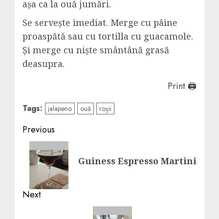
așa ca la ouă jumări.
Se servește imediat. Merge cu pâine
proaspătă sau cu tortilla cu guacamole.
Și merge cu niște smântână grasă
deasupra.
Print 🖨
Tags:
jalapeno
ouă
roșii
Post
Previous
navigation
Previous
Guiness Espresso Martini
post:
Next
Next