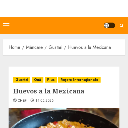
Skip
to
content
Primary
Menu
Home
Mâncare
Gustări
Huevos a la Mexicana
Gustări
Ouă
Plus
Rețete Internaționale
Huevos a la Mexicana
CHEF
14.05.2026