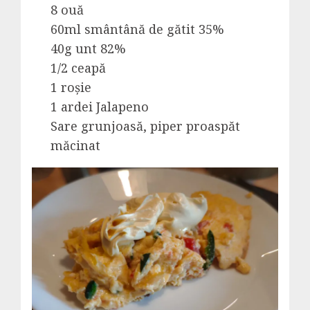
8 ouă
60ml smântână de gătit 35%
40g unt 82%
1/2 ceapă
1 roșie
1 ardei Jalapeno
Sare grunjoasă, piper proaspăt
măcinat