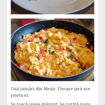
Ouă jumări din Mexic. Fiecare țară are
rețeta ei.
Se toacă ceapa mărunt. Se curăță roșia