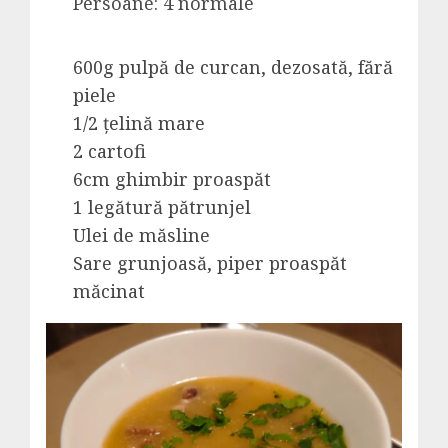
Persoane: 4 normale
600g pulpă de curcan, dezosată, fără
piele
1/2 țelină mare
2 cartofi
6cm ghimbir proaspăt
1 legătură pătrunjel
Ulei de măsline
Sare grunjoasă, piper proaspăt
măcinat