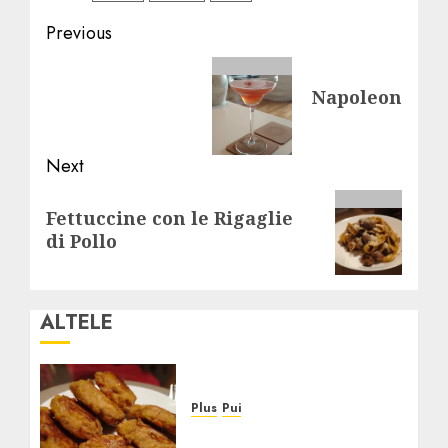
Post
Previous
navigation
Previous
Napoleon
post:
Next
Next
Fettuccine con le Rigaglie
post:
di Pollo
ALTELE
Plus
Pui
Crochete de Pui la Cuptor