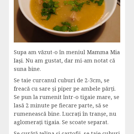
Supa am văzut-o în meniul
Mamma Mia
Iași
. Nu am gustat, dar mi-am notat că
suna bine.
Se taie curcanul cuburi de 2-3cm, se
freacă cu sare și piper pe ambele părți.
Se pun la rumenit într-o tigaie mare, se
lasă 2 minute pe fiecare parte, să se
rumenească bine. Lucrați în tranșe, nu
aglomerați tigaia. Se scoate separat.
Se curăță țelina și cartofii, se taie cuburi