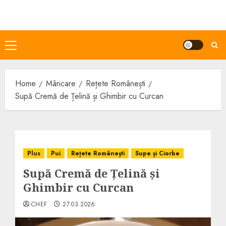
Skip
to
content
Primary
Menu
Home
Mâncare
Rețete Românești
Supă Cremă de Țelină și Ghimbir cu Curcan
Plus
Pui
Rețete Românești
Supe și Ciorbe
Supă Cremă de Țelină și
Ghimbir cu Curcan
CHEF
27.03.2026