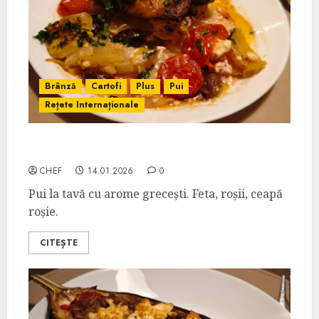
Brânză
Cartofi
Plus
Pui
Rețete Internaționale
Pui Grecesc la Tavă
CHEF
14.01.2026
0
Pui la tavă cu arome grecești. Feta, roșii, ceapă
roșie.
CITEȘTE