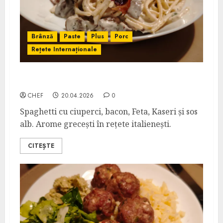
Brânză
Paste
Plus
Porc
Rețete Internaționale
Spaghetti Grecești cu Feta și Kaseri
CHEF
20.04.2026
0
Spaghetti cu ciuperci, bacon, Feta, Kaseri și sos
alb. Arome grecești în rețete italienești.
CITEȘTE