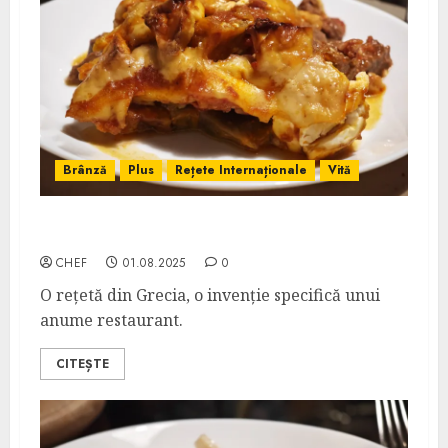
Brânză
Plus
Rețete Internaționale
Vită
Vițel Onasis
CHEF
01.08.2025
0
O rețetă din Grecia, o invenție specifică unui
anume restaurant.
CITEȘTE