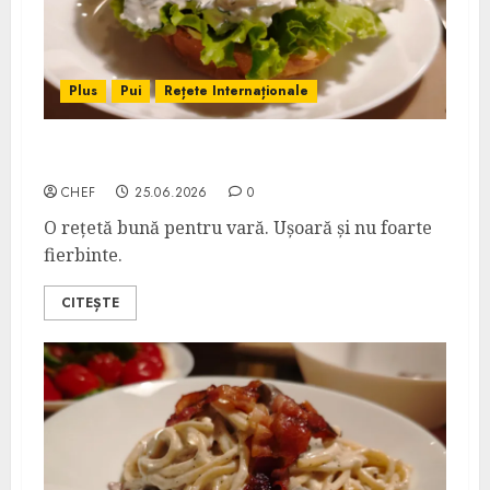
Plus
Pui
Rețete Internaționale
Salată de Pui cu Feta
CHEF
25.06.2026
0
O rețetă bună pentru vară. Ușoară și nu foarte
fierbinte.
CITEȘTE