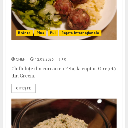
Brânză
Plus
Pui
Rețete Internaționale
Chifteluțe de Curcan cu Feta
CHEF
12.03.2026
0
Chifteluțe din curcan cu Feta, la cuptor. O rețetă
din Grecia.
CITEȘTE