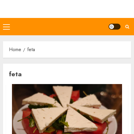
Skip
to
content
Primary
Menu
Home
feta
feta