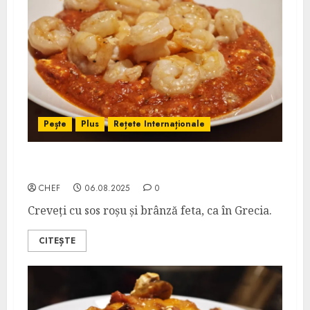
Pește
Plus
Rețete Internaționale
Creveți Saganaki
CHEF
06.08.2025
0
Creveți cu sos roșu și brânză feta, ca în Grecia.
CITEȘTE