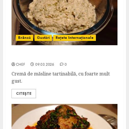
Brânză
Gustări
Rețete Internaționale
Cremă de Măsline Verzi cu Feta
CHEF
09.03.2026
0
Cremă de măsline tartinabilă, cu foarte mult
gust.
CITEȘTE