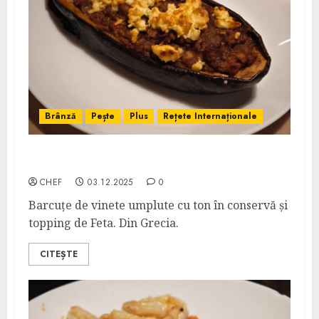
Brânză
Pește
Plus
Rețete Internaționale
Vinete cu Ton și Brânză
CHEF
03.12.2025
0
Barcuțe de vinete umplute cu ton în conservă și
topping de Feta. Din Grecia.
CITEȘTE