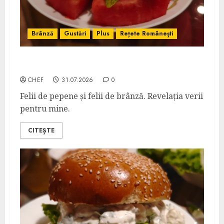
Brânză
Gustări
Plus
Rețete Românești
Pepene cu Brânză Feta
CHEF
31.07.2026
0
Felii de pepene și felii de brânză. Revelația verii
pentru mine.
CITEȘTE