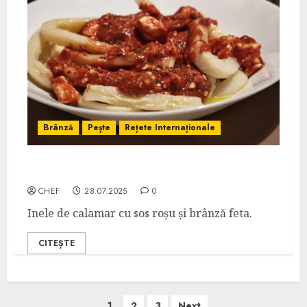
Brânză
Pește
Rețete Internaționale
Calamari Saganaki
CHEF
28.07.2025
0
Inele de calamar cu sos roșu și brânză feta.
CITEȘTE
Posts
1
2
3
Next