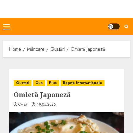
Skip
to
content
Primary
Menu
Home
Mâncare
Gustări
Omletă Japoneză
Gustări
Ouă
Plus
Rețete Internaționale
Omletă Japoneză
CHEF
19.05.2026