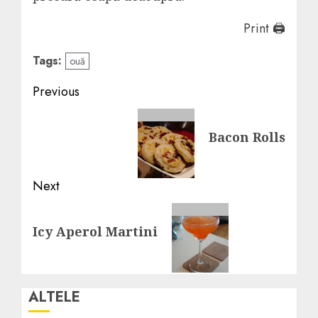
Print 🖨
Tags:
ouă
Post
Previous
navigation
Previous
Bacon Rolls
post:
Next
Next
Icy Aperol Martini
post:
ALTELE