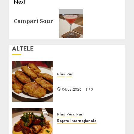
Next
Next
Campari Sour
post:
ALTELE
Plus
Pui
Crochete de Pui la Cuptor
04.08.2026
0
Plus
Porc
Pui
Rețete Internaționale
Pui cu Chorizo în Sos de