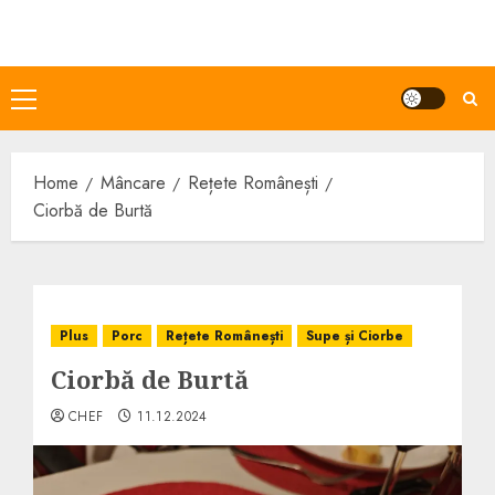
Skip
to
content
Primary
Menu
Home
Mâncare
Rețete Românești
Ciorbă de Burtă
Plus
Porc
Rețete Românești
Supe și Ciorbe
Ciorbă de Burtă
CHEF
11.12.2024