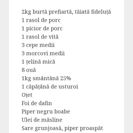
2kg burtă prefiartă, tăiată fideluță
1 rasol de porc
1 picior de porc
1 rasol de vită
3 cepe medii
3 morcovi medii
1 țelină mică
8 ouă
1kg smântână 25%
1 căpățână de usturoi
Oțet
Foi de dafin
Piper negru boabe
Ulei de măsline
Sare grunjoasă, piper proaspăt