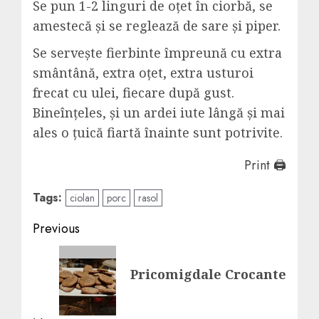
Se pun 1-2 linguri de oțet în ciorbă, se
amestecă și se reglează de sare și piper.
Se servește fierbinte împreună cu extra
smântână, extra oțet, extra usturoi
frecat cu ulei, fiecare după gust.
Bineînțeles, și un ardei iute lângă și mai
ales o țuică fiartă înainte sunt potrivite.
Print 🖨
Tags:
ciolan
porc
rasol
Post
Previous
navigation
Previous
Pricomigdale Crocante
post: