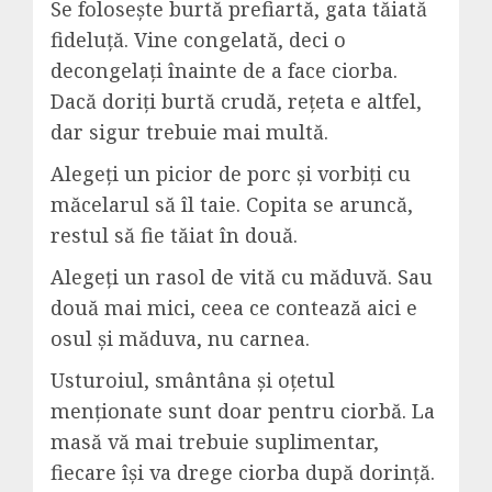
Se folosește burtă prefiartă, gata tăiată
fideluță. Vine congelată, deci o
decongelați înainte de a face ciorba.
Dacă doriți burtă crudă, rețeta e altfel,
dar sigur trebuie mai multă.
Alegeți un picior de porc și vorbiți cu
măcelarul să îl taie. Copita se aruncă,
restul să fie tăiat în două.
Alegeți un rasol de vită cu măduvă. Sau
două mai mici, ceea ce contează aici e
osul și măduva, nu carnea.
Usturoiul, smântâna și oțetul
menționate sunt doar pentru ciorbă. La
masă vă mai trebuie suplimentar,
fiecare își va drege ciorba după dorință.