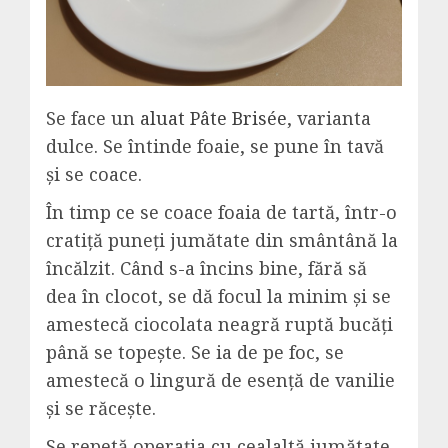
Se face un
aluat Pâte Brisée
, varianta
dulce. Se întinde foaie, se pune în tavă
și se coace.
În timp ce se coace foaia de tartă, într-o
cratiță puneți jumătate din smântână la
încălzit. Când s-a încins bine, fără să
dea în clocot, se dă focul la minim și se
amestecă ciocolata neagră ruptă bucăți
până se topește. Se ia de pe foc, se
amestecă o lingură de esență de vanilie
și se răcește.
Se repetă operația cu cealaltă jumătate