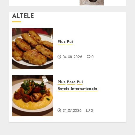
ALTELE
Plus
Pui
Crochete de Pui la Cuptor
04.08.2026
0
Plus
Porc
Pui
Rețete Internaționale
Pui cu Chorizo în Sos de
Vin
31.07.2026
0