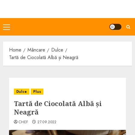
Skip
to
content
Primary
Menu
Home
Mâncare
Dulce
Tartă de Ciocolată Albă și Neagră
Dulce
Plus
Tartă de Ciocolată Albă și
Neagră
CHEF
27.09.2022