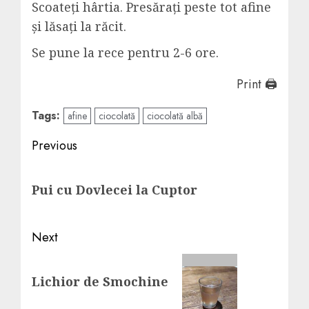
Scoateți hârtia. Presărați peste tot afine
și lăsați la răcit.
Se pune la rece pentru 2-6 ore.
Print 🖨
Tags:
afine
ciocolată
ciocolată albă
Post
Previous
navigation
Previous
Pui cu Dovlecei la Cuptor
post:
Next
Next
Lichior de Smochine
post: