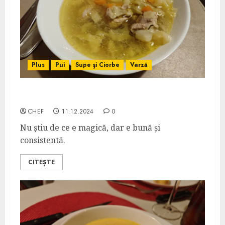
Plus
Pui
Supe și Ciorbe
Varză
Supă Magică de Varză și Curcan
CHEF
11.12.2024
0
Nu știu de ce e magică, dar e bună și
consistentă.
CITEȘTE