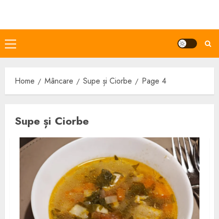
Skip
to
content
Primary
Menu
Home
Mâncare
Supe și Ciorbe
Page 4
Supe și Ciorbe