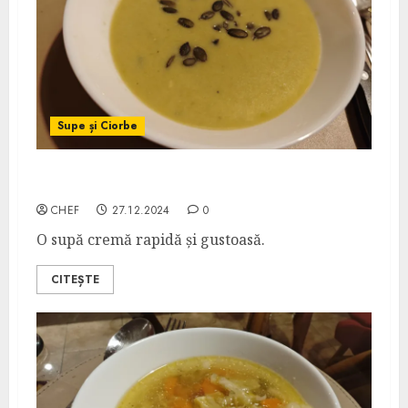
Supe și Ciorbe
Supă Cremă de Sparanghel cu Gorgonzola
CHEF
27.12.2024
0
O supă cremă rapidă și gustoasă.
CITEȘTE