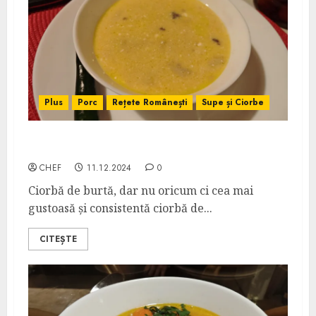
Plus
Porc
Rețete Românești
Supe și Ciorbe
Ciorbă de Burtă
CHEF
11.12.2024
0
Ciorbă de burtă, dar nu oricum ci cea mai
gustoasă și consistentă ciorbă de...
CITEȘTE