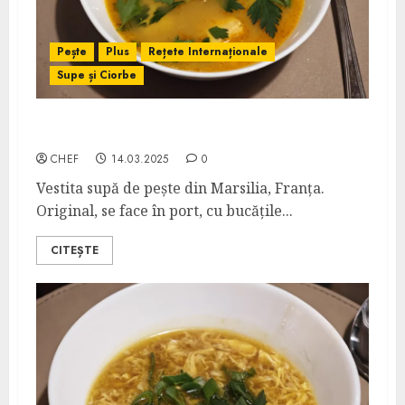
Pește
Plus
Rețete Internaționale
Supe și Ciorbe
Bouillabaisse
CHEF
14.03.2025
0
Vestita supă de pește din Marsilia, Franța.
Original, se face în port, cu bucățile...
CITEȘTE