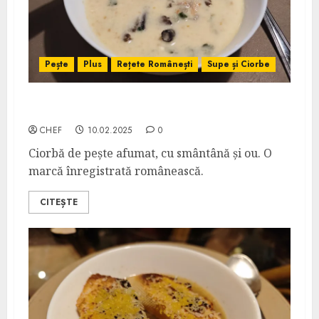
Pește
Plus
Rețete Românești
Supe și Ciorbe
Ciorbă Ciocăneșteană
CHEF
10.02.2025
0
Ciorbă de pește afumat, cu smântână și ou. O
marcă înregistrată românească.
CITEȘTE