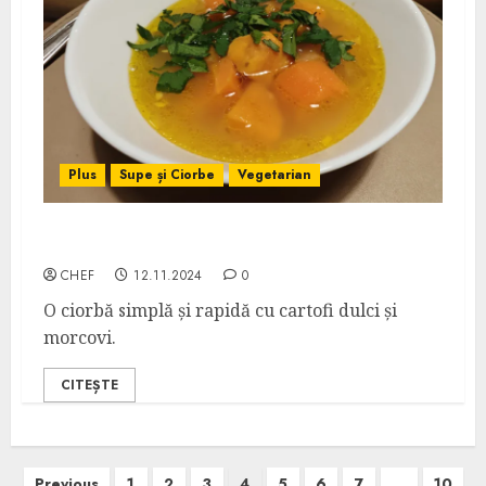
Plus
Supe și Ciorbe
Vegetarian
Ciorbă de Cartofi Dulci
CHEF
12.11.2024
0
O ciorbă simplă și rapidă cu cartofi dulci și
morcovi.
CITEȘTE
Posts
Previous
1
2
3
4
5
6
7
…
10