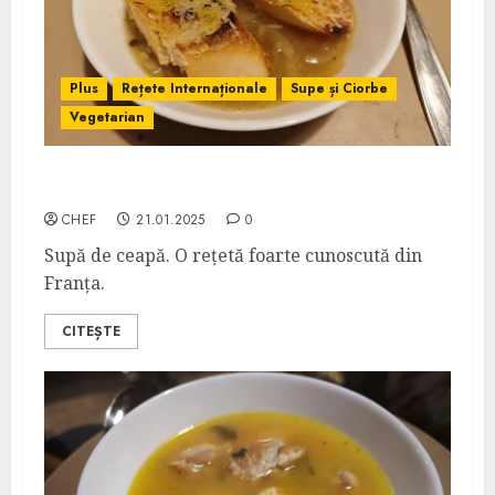
Plus
Rețete Internaționale
Supe și Ciorbe
Vegetarian
French Onion Soup
CHEF
21.01.2025
0
Supă de ceapă. O rețetă foarte cunoscută din
Franța.
CITEȘTE