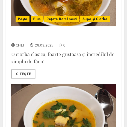
Pește
Plus
Rețete Românești
Supe și Ciorbe
Borș de Pește
CHEF
28.03.2025
0
O ciorbă clasică, foarte gustoasă și incredibil de
simplu de făcut.
CITEȘTE