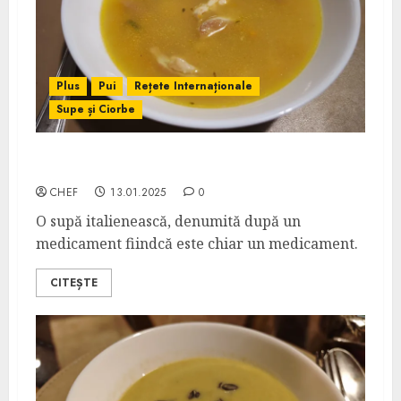
Plus
Pui
Rețete Internaționale
Supe și Ciorbe
Supă Penicilin
CHEF
13.01.2025
0
O supă italienească, denumită după un
medicament fiindcă este chiar un medicament.
CITEȘTE