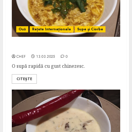
Ouă
Rețete Internaționale
Supe și Ciorbe
Supă de Ouă
CHEF
13.03.2025
0
O supă rapidă cu gust chinezesc.
CITEȘTE